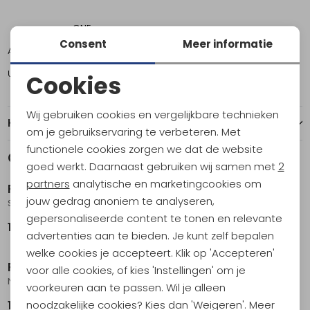
ONE
Consent
Meer informatie
Amsterdam
2
Utrecht
2
Cookies
Noodzakelijke cookies
Wij gebruiken cookies en vergelijkbare technieken
Kenmerken
Personalisatie cookies
om je gebruikservaring te verbeteren. Met
functionele cookies zorgen we dat de website
Analytische cookies
Gerelateerde producten
goed werkt. Daarnaast gebruiken wij samen met
2
Marketing cookies
partners
analytische en marketingcookies om
Petzl
Petzl
jouw gedrag anoniem te analyseren,
Scorpio Vertigo
Scorpio Eashook
gepersonaliseerde content te tonen en relevante
109,95
129,95
advertenties aan te bieden. Je kunt zelf bepalen
welke cookies je accepteert. Klik op 'Accepteren'
Petzl
Petzl
voor alle cookies, of kies 'Instellingen' om je
Neox Black
Neox Orange
voorkeuren aan te passen. Wil je alleen
noodzakelijke cookies? Kies dan 'Weigeren'. Meer
129,95
129,95