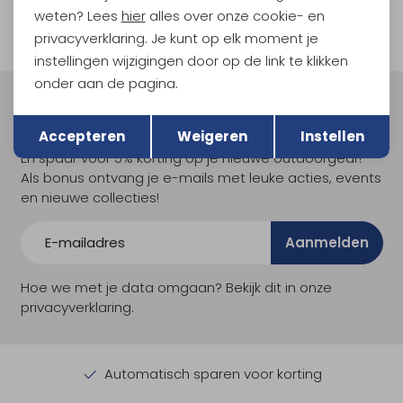
weten? Lees
hier
alles over onze cookie- en
privacyverklaring. Je kunt op elk moment je
instellingen wijzigingen door op de link te klikken
onder aan de pagina.
Terug
Meld je aan voor Kathmandu
Opslaan
Hoogtepunten
Accepteren
Weigeren
Instellen
En spaar voor 5% korting op je nieuwe outdoorgear!
Als bonus ontvang je e-mails met leuke acties, events
en nieuwe collecties!
Aanmelden
Hoe we met je data omgaan? Bekijk dit in onze
privacyverklaring.
Automatisch sparen voor korting