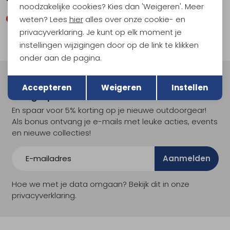
noodzakelijke cookies? Kies dan 'Weigeren'. Meer
weten? Lees
hier
alles over onze cookie- en
privacyverklaring. Je kunt op elk moment je
instellingen wijzigingen door op de link te klikken
onder aan de pagina.
Terug
Opslaan
Meld je aan voor Kathmandu
Accepteren
Weigeren
Instellen
Hoogtepunten
En spaar voor 5% korting op je nieuwe outdoorgear!
Als bonus ontvang je e-mails met leuke acties, events
en nieuwe collecties!
Aanmelden
Hoe we met je data omgaan? Bekijk dit in onze
privacyverklaring.