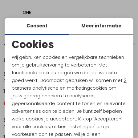
ONE
Utrecht
1
Consent
Meer informatie
Cookies
Kenmerken
Noodzakelijke cookies
Wij gebruiken cookies en vergelijkbare technieken
Gerelateerde producten
Personalisatie cookies
om je gebruikservaring te verbeteren. Met
functionele cookies zorgen we dat de website
Blue Ice
Blue Ice
Analytische cookies
goed werkt. Daarnaast gebruiken wij samen met
2
Alpine Runner 35cm Glacier Grey
Koala UrbanChic
Marketing cookies
partners
analytische en marketingcookies om
11,95
54,95
jouw gedrag anoniem te analyseren,
gepersonaliseerde content te tonen en relevante
advertenties aan te bieden. Je kunt zelf bepalen
welke cookies je accepteert. Klik op 'Accepteren'
Blue Ice
Blue Ice
voor alle cookies, of kies 'Instellingen' om je
Alpine Runner 110cm. Red
Koala Henna
voorkeuren aan te passen. Wil je alleen
17,95
54,95