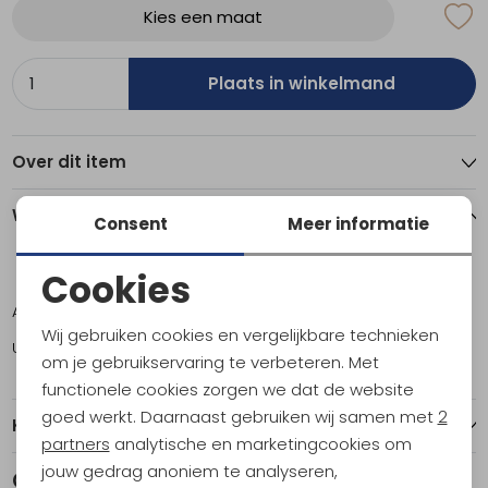
Kies een maat
Plaats in winkelmand
Over dit item
Winkelvoorraad
Consent
Meer informatie
Cookies
M
L
XL
Noodzakelijke cookies
Amsterdam
2
1
0
Wij gebruiken cookies en vergelijkbare technieken
Utrecht
2
2
2
Personalisatie cookies
om je gebruikservaring te verbeteren. Met
functionele cookies zorgen we dat de website
Analytische cookies
goed werkt. Daarnaast gebruiken wij samen met
2
Kenmerken
Marketing cookies
partners
analytische en marketingcookies om
jouw gedrag anoniem te analyseren,
Gerelateerde producten
Sale
Sale