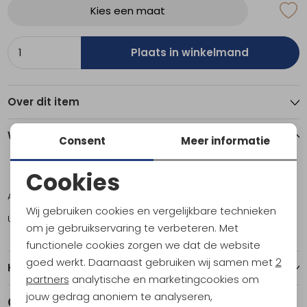
Kies een maat
Plaats in winkelmand
Over dit item
Winkelvoorraad
Consent
Meer informatie
Cookies
S
M
L
XL
Noodzakelijke cookies
Amsterdam
0
1
1
1
Wij gebruiken cookies en vergelijkbare technieken
Utrecht
1
2
1
0
Personalisatie cookies
om je gebruikservaring te verbeteren. Met
functionele cookies zorgen we dat de website
Analytische cookies
goed werkt. Daarnaast gebruiken wij samen met
2
Kenmerken
Marketing cookies
partners
analytische en marketingcookies om
jouw gedrag anoniem te analyseren,
Gerelateerde producten
Sale
Sale