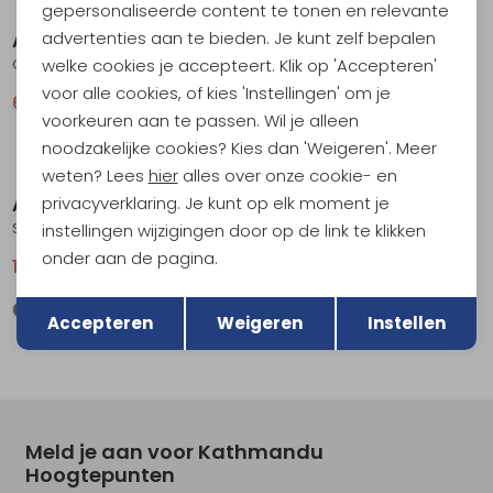
gepersonaliseerde content te tonen en relevante
advertenties aan te bieden. Je kunt zelf bepalen
Arc'teryx
Arc'teryx
welke cookies je accepteert. Klik op 'Accepteren'
Cormac Hoody Fluidity
Cormac Crew LS Habitat
voor alle cookies, of kies 'Instellingen' om je
66,95
89,95
59,95
79,95
voorkeuren aan te passen. Wil je alleen
noodzakelijke cookies? Kies dan 'Weigeren'. Meer
Sale
Sale
weten? Lees
hier
alles over onze cookie- en
privacyverklaring. Je kunt op elk moment je
Arc'teryx
Arc'teryx
Skyline LS Shirt Void
Kragg Cotton Lithographica SS Habitat
instellingen wijzigingen door op de link te klikken
onder aan de pagina.
104,95
139,95
59,95
79,95
Terug
Opslaan
Accepteren
Weigeren
Instellen
Meld je aan voor Kathmandu
Hoogtepunten