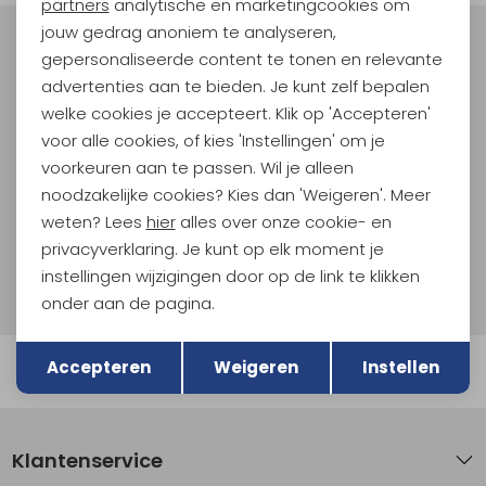
Marketing cookies
partners
analytische en marketingcookies om
jouw gedrag anoniem te analyseren,
Meld je aan voor Kathmandu
gepersonaliseerde content te tonen en relevante
Hoogtepunten
advertenties aan te bieden. Je kunt zelf bepalen
En spaar voor 5% korting op je nieuwe outdoorgear!
welke cookies je accepteert. Klik op 'Accepteren'
Als bonus ontvang je e-mails met leuke acties, events
voor alle cookies, of kies 'Instellingen' om je
en nieuwe collecties!
voorkeuren aan te passen. Wil je alleen
noodzakelijke cookies? Kies dan 'Weigeren'. Meer
Aanmelden
weten? Lees
hier
alles over onze cookie- en
privacyverklaring. Je kunt op elk moment je
Hoe we met je data omgaan? Bekijk dit in onze
instellingen wijzigingen door op de link te klikken
privacyverklaring.
onder aan de pagina.
Terug
Opslaan
Accepteren
Weigeren
Instellen
Automatisch sparen voor korting
Klantenservice