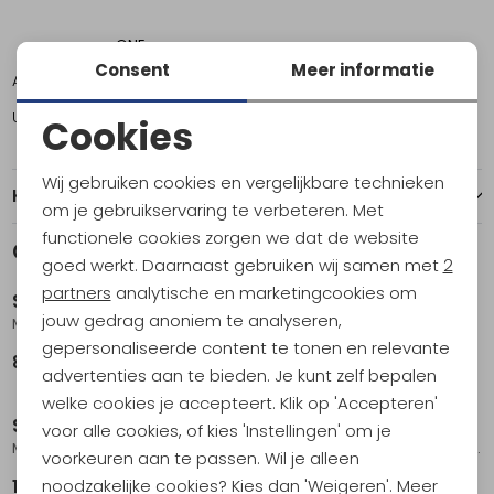
ONE
Consent
Meer informatie
Amsterdam
3
Utrecht
4
Cookies
Noodzakelijke cookies
Wij gebruiken cookies en vergelijkbare technieken
Kenmerken
Personalisatie cookies
om je gebruikservaring te verbeteren. Met
functionele cookies zorgen we dat de website
Analytische cookies
Gerelateerde producten
goed werkt. Daarnaast gebruiken wij samen met
2
Marketing cookies
partners
analytische en marketingcookies om
Suunto
Suunto
jouw gedrag anoniem te analyseren,
MC-2 Spiegelkompas transparant/zwart
MB-6 Spiegelkompas Black
gepersonaliseerde content te tonen en relevante
84,95
119,95
advertenties aan te bieden. Je kunt zelf bepalen
welke cookies je accepteert. Klik op 'Accepteren'
Suunto
Suunto
voor alle cookies, of kies 'Instellingen' om je
MC-2 Global Spiegelkompas transparant/zwart
A-30 Plaatkompas transparant
voorkeuren aan te passen. Wil je alleen
noodzakelijke cookies? Kies dan 'Weigeren'. Meer
109,95
39,95