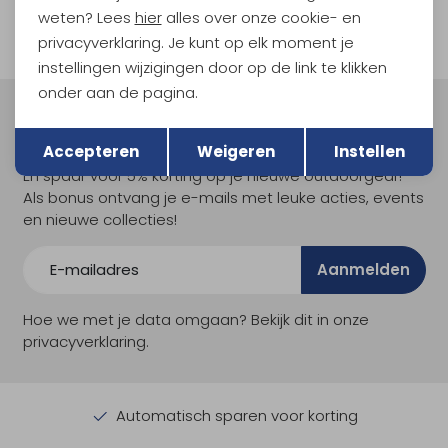
weten? Lees
hier
alles over onze cookie- en
privacyverklaring. Je kunt op elk moment je
instellingen wijzigingen door op de link te klikken
onder aan de pagina.
Terug
Meld je aan voor Kathmandu
Opslaan
Hoogtepunten
Accepteren
Weigeren
Instellen
En spaar voor 5% korting op je nieuwe outdoorgear!
Als bonus ontvang je e-mails met leuke acties, events
en nieuwe collecties!
Aanmelden
Hoe we met je data omgaan? Bekijk dit in onze
privacyverklaring.
Automatisch sparen voor korting