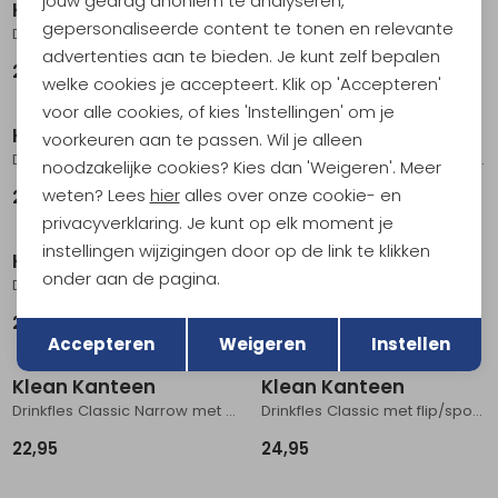
jouw gedrag anoniem te analyseren,
Klean Kanteen
Klean Kanteen
gepersonaliseerde content te tonen en relevante
Drinkfles Classic Narrow met flip/sportdop, 532ml Clear Sky
Drinkfles Reflect met bamboedop, 800ml Brushed Stainless
advertenties aan te bieden. Je kunt zelf bepalen
22,95
38,95
welke cookies je accepteert. Klik op 'Accepteren'
voor alle cookies, of kies 'Instellingen' om je
Klean Kanteen
Klean Kanteen
voorkeuren aan te passen. Wil je alleen
Drinkfles Classic met flip/sportdop, 800ml Shadow Lime
Drinkfles Classic Narrow met flip/sportdop, 532ml Brushed Stainless
noodzakelijke cookies? Kies dan 'Weigeren'. Meer
weten? Lees
hier
alles over onze cookie- en
24,95
22,95
privacyverklaring. Je kunt op elk moment je
instellingen wijzigingen door op de link te klikken
Klean Kanteen
Klean Kanteen
onder aan de pagina.
Drinkfles Classic Narrow met flip/sportdop, 532ml Black
Drinkfles Classic met flip/sportdop, 800ml Corsair
Terug
Opslaan
22,95
24,95
Accepteren
Weigeren
Instellen
Klean Kanteen
Klean Kanteen
Drinkfles Classic Narrow met flip/sportdop, 532ml Sea Spray
Drinkfles Classic met flip/sportdop, 800ml Brushed Stainless
22,95
24,95