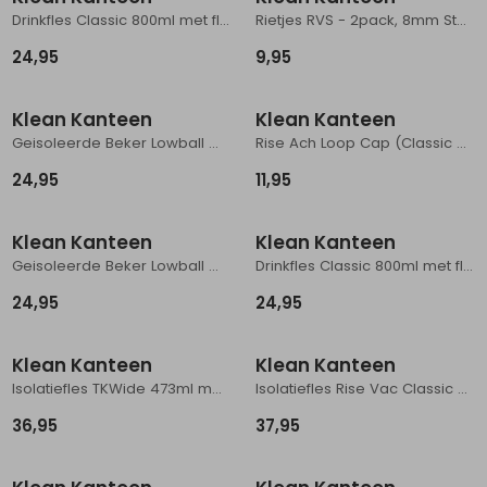
Drinkfles Classic 800ml met flip/sportdop Whitecap Gray
Rietjes RVS - 2pack, 8mm Stainless steel
Schoenonderhoud
Bagagezakken en Tonnen
Wandelstokken en Gamaschen
Kampeermeubels
Pof, Pofzakken en Training
Wandelschoenen Heren
Skibroeken
Expeditie accessoires
Expeditie jassen
Fietsbroeken
Expeditie accessoires
24,95
9,95
Rugzak accessoires
Cadeaus en Diensten
Wassen
Klimtouw en Bandsling
Sokken
Fietsbroeken
Expeditie broeken
Klean Kanteen
Klean Kanteen
Ijsklimmen en Stijgijzers
Drinksysteem
Expeditie broeken
Geisoleerde Beker Lowball met schuifdeksel, 280ml Black
Rise Ach Loop Cap (Classic Collection) Black
Sneeuwwandelen
Wandelstokken en Gamaschen
24,95
11,95
Zonnebrillen
Klean Kanteen
Klean Kanteen
Geisoleerde Beker Lowball met schuifdeksel, 280ml Iceberg
Drinkfles Classic 800ml met flip/sportdop Clear Sky
24,95
24,95
Klean Kanteen
Klean Kanteen
Isolatiefles TKWide 473ml met koffiedop Sunset
Isolatiefles Rise Vac Classic 591ml met Arch Loopc Dusty Orchid
36,95
37,95