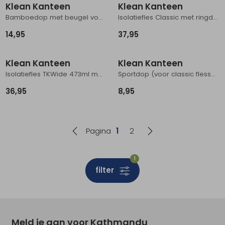
Klean Kanteen
Klean Kanteen
Bamboedop met beugel voor Classic flessen Brushed Stainless
Isolatiefles Classic met ringdop, 592ml Purple Potion
14,95
37,95
Klean Kanteen
Klean Kanteen
Isolatiefles TKWide 473ml met koffiedop Tofu
Sportdop (voor classic flessen) Black
36,95
8,95
Pagina
1
2
1
filter
Meld je aan voor Kathmandu