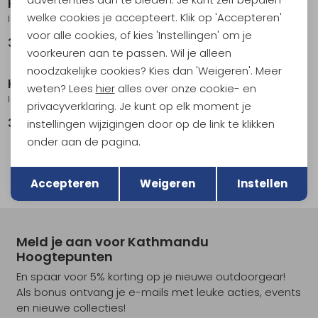
Klean Kanteen
Klean Kanteen
welke cookies je accepteert. Klik op 'Accepteren'
Isolatiefles TKWide 473ml met koffiedop Tofu
Isolatiefles TKWide 355ml met koffiedop Tofu
voor alle cookies, of kies 'Instellingen' om je
36,95
33,95
voorkeuren aan te passen. Wil je alleen
noodzakelijke cookies? Kies dan 'Weigeren'. Meer
Klean Kanteen
Klean Kanteen
weten? Lees
hier
alles over onze cookie- en
Isolatiefles TKWide 473ml met koffiedop Black
Isolatiefles TKWide 355ml met koffiedop Black
privacyverklaring. Je kunt op elk moment je
36,95
33,95
instellingen wijzigingen door op de link te klikken
onder aan de pagina.
1
Terug
Opslaan
filter
Accepteren
Weigeren
Instellen
Meld je aan voor Kathmandu
Hoogtepunten
En spaar voor 5% korting op je nieuwe outdoorgear!
Als bonus ontvang je e-mails met leuke acties, events
en nieuwe collecties!