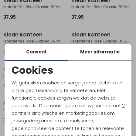
Klean Kanteen
Klean Kanteen
Isolatiefles Rise Classic 591ml Black
Isolatiefles Rise Classic 591ml Iceberg Green
37,95
37,95
Klean Kanteen
Klean Kanteen
Isolatiefles Rise Classic 591ml Barely Blue
Isolatiefles Rise Classic 355ml Black
37,95
29,95
Consent
Meer informatie
Cookies
Klean Kanteen
Klean Kanteen
Noodzakelijke cookies
Isolatiefles Rise Classic 591ml Brittany Blue
Isolatiefles TKWide 355ml met koffiedop Sunset
Wij gebruiken cookies en vergelijkbare technieken
37,95
33,95
Personalisatie cookies
om je gebruikservaring te verbeteren. Met
functionele cookies zorgen we dat de website
Analytische cookies
Klean Kanteen
Klean Kanteen
goed werkt. Daarnaast gebruiken wij samen met
2
Isolatiefles TKWide 355ml met koffiedop Sea Spray
Isolatiefles Classic met ringdop, 592ml Purple Potion
Marketing cookies
partners
analytische en marketingcookies om
33,95
37,95
jouw gedrag anoniem te analyseren,
gepersonaliseerde content te tonen en relevante
advertenties aan te bieden. Je kunt zelf bepalen