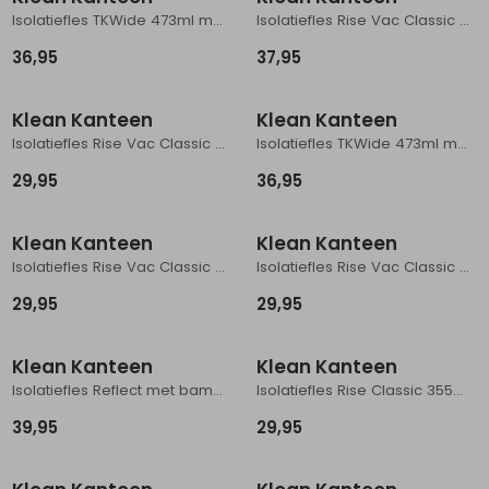
Isolatiefles TKWide 473ml met koffiedop Sunset
Isolatiefles Rise Vac Classic 591ml met Arch Loopc Dusty Orchid
Schoenonderhoud
Bagagezakken en Tonnen
Wandelstokken en Gamaschen
Kampeermeubels
Pof, Pofzakken en Training
Wandelschoenen Heren
Skibroeken
Expeditie accessoires
Expeditie jassen
Fietsbroeken
Expeditie accessoires
36,95
37,95
Rugzak accessoires
Cadeaus en Diensten
Wassen
Klimtouw en Bandsling
Sokken
Fietsbroeken
Expeditie broeken
Klean Kanteen
Klean Kanteen
Ijsklimmen en Stijgijzers
Drinksysteem
Expeditie broeken
Isolatiefles Rise Vac Classic 355ml met Arch Loopc Dusty Orchid
Isolatiefles TKWide 473ml met koffiedop Sea Spray
Sneeuwwandelen
Wandelstokken en Gamaschen
29,95
36,95
Zonnebrillen
Klean Kanteen
Klean Kanteen
Isolatiefles Rise Vac Classic 355ml met Arch Loopc Brittany Blue
Isolatiefles Rise Vac Classic 355ml met Arch Loopc Iceberg
29,95
29,95
Klean Kanteen
Klean Kanteen
Isolatiefles Reflect met bamboedop 473ml Brushed Stainless
Isolatiefles Rise Classic 355ml Barely Blue
39,95
29,95