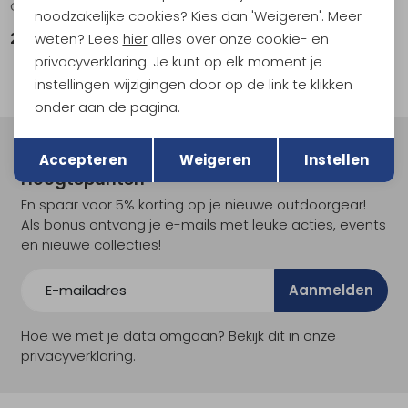
Geisoleerde Beker Lowball met schuifdeksel, 280ml Iceberg
Rise Ach Loop Cap (Classic Collection) Black
noodzakelijke cookies? Kies dan 'Weigeren'. Meer
weten? Lees
hier
alles over onze cookie- en
24,95
11,95
privacyverklaring. Je kunt op elk moment je
instellingen wijzigingen door op de link te klikken
onder aan de pagina.
Terug
Opslaan
Meld je aan voor Kathmandu
Accepteren
Weigeren
Instellen
Hoogtepunten
En spaar voor 5% korting op je nieuwe outdoorgear!
Als bonus ontvang je e-mails met leuke acties, events
en nieuwe collecties!
Aanmelden
Hoe we met je data omgaan? Bekijk dit in onze
privacyverklaring.