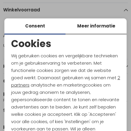
Winkelvoorraad
Consent
Meer informatie
ONE
Amsterdam
3
Cookies
Utrecht
5
Noodzakelijke cookies
Wij gebruiken cookies en vergelijkbare technieken
Personalisatie cookies
om je gebruikservaring te verbeteren. Met
Kenmerken
functionele cookies zorgen we dat de website
Analytische cookies
goed werkt. Daarnaast gebruiken wij samen met
2
Gerelateerde producten
Marketing cookies
partners
analytische en marketingcookies om
jouw gedrag anoniem te analyseren,
Klean Kanteen
Klean Kanteen
gepersonaliseerde content te tonen en relevante
Rietjes RVS - 2pack, 8mm Stainless steel
Drinkfles Classic 800ml met flip/sportdop Whitecap Gray
advertenties aan te bieden. Je kunt zelf bepalen
9,95
24,95
welke cookies je accepteert. Klik op 'Accepteren'
voor alle cookies, of kies 'Instellingen' om je
Klean Kanteen
Klean Kanteen
voorkeuren aan te passen. Wil je alleen