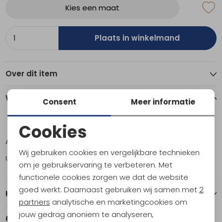
Kies een maat
Plaats in winkelmand
Over dit item
Winkelvoorraad
Consent
Meer informatie
Cookies
S
M
XL
Noodzakelijke cookies
Amsterdam
0
1
0
Wij gebruiken cookies en vergelijkbare technieken
Utrecht
1
2
1
Personalisatie cookies
om je gebruikservaring te verbeteren. Met
functionele cookies zorgen we dat de website
Analytische cookies
goed werkt. Daarnaast gebruiken wij samen met
2
Kenmerken
Marketing cookies
partners
analytische en marketingcookies om
jouw gedrag anoniem te analyseren,
Gerelateerde producten
Sale
Sale