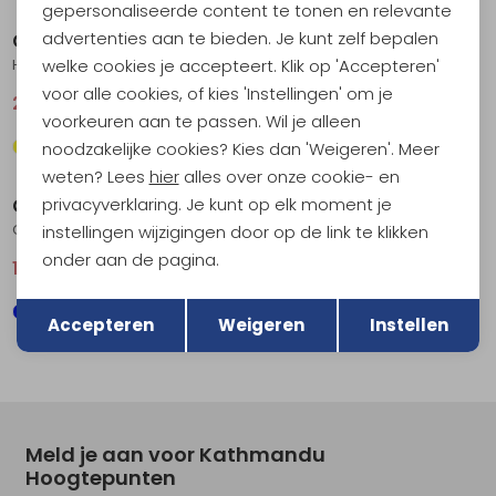
gepersonaliseerde content te tonen en relevante
advertenties aan te bieden. Je kunt zelf bepalen
Craft
Craft
welke cookies je accepteert. Klik op 'Accepteren'
Hypervent Sleeveless Norit
Adv Essence SS Tee 2 White
voor alle cookies, of kies 'Instellingen' om je
29,95
39,95
21,95
29,95
voorkeuren aan te passen. Wil je alleen
noodzakelijke cookies? Kies dan 'Weigeren'. Meer
Sale
Sale
weten? Lees
hier
alles over onze cookie- en
privacyverklaring. Je kunt op elk moment je
Craft
Craft
Core Essence SS Tee 2 Ink Blue
Race Day SS Tee Zest
instellingen wijzigingen door op de link te klikken
onder aan de pagina.
17,95
24,95
36,95
49,95
Terug
Opslaan
Accepteren
Weigeren
Instellen
Meld je aan voor Kathmandu
Hoogtepunten