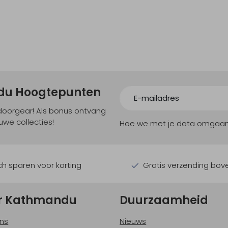
ndu Hoogtepunten
tdoorgear! Als bonus ontvang
uwe collecties!
Hoe we met je data omgaan? B
h sparen voor korting
Gratis verzending bov
r Kathmandu
Duurzaamheid
ns
Nieuws