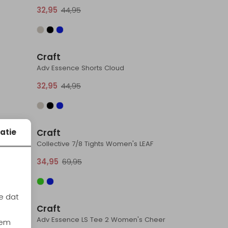
32,95
44,95
Sale
Sale
Craft
Adv Essence Shorts Cloud
32,95
44,95
Sale
Sale
atie
Craft
EAF
Collective 7/8 Tights Women's LEAF
34,95
69,95
Sale
Sale
e dat
Craft
ter
Adv Essence LS Tee 2 Women's Cheer
iem