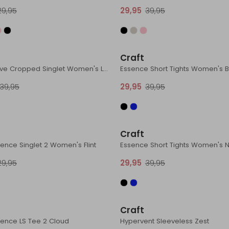
29,95
29,95
39,95
Sale
Craft
Collective Cropped Singlet Women's Leaf
Essence Short Tights Women's B
39,95
29,95
39,95
Sale
Craft
ence Singlet 2 Women's Flint
Essence Short Tights Women's N
29,95
29,95
39,95
Sale
Craft
sence LS Tee 2 Cloud
Hypervent Sleeveless Zest