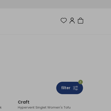
1
filter
Sale
Sale
Craft
ck
Hypervent Singlet Women's Tofu