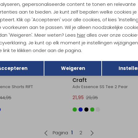
nalyseren, gepersonaliseerde content te tonen en relevante
29,95
21,95
29,95
tenties aan te bieden. Je kunt zelf bepalen welke cookies je
teert. Klik op 'Accepteren' voor alle cookies, of kies 'Instellin
Sale
 voorkeuren aan te passen. Wil je alleen noodzakelijke cooki
Craft
 dan 'Weigeren'. Meer weten? Lees
hier
alles over onze cookie
pervent Tee 2 Women's Colias
Adv Essence Short Tights 2 Blac
cyverklaring. Je kunt op elk moment je instellingen wijziginge
 link te klikken onder aan de pagina.
49,95
29,95
39,95
Terug
Opslaan
Sale
Accepteren
Weigeren
Instelle
Craft
ence Shorts RIFT
Adv Essence SS Tee 2 Pear
44,95
21,95
29,95
Pagina
1
2