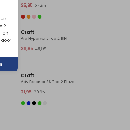
25,95
34,95
gen'
Sale
Sale
es?
Craft
- en
k
Pro Hypervent Tee 2 RIFT
n door
36,95
49,95
Sale
Sale
n
Craft
Adv Essence SS Tee 2 Blaze
21,95
29,95