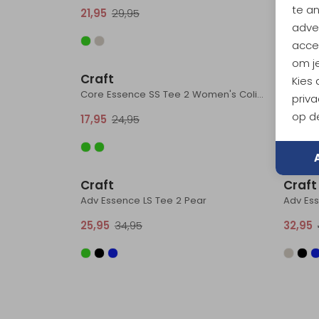
te a
21,95
29,95
21,95
adver
accep
Sale
om je
Craft
Craft
Kies
Core Essence SS Tee 2 Women's Colias
Pro Hy
priva
op de
17,95
24,95
36,95
Sale
Craft
Craft
Adv Essence LS Tee 2 Pear
Adv Ess
25,95
34,95
32,95