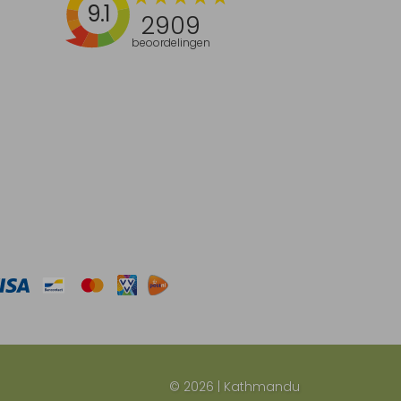
9.1
2909
beoordelingen
© 2026 | Kathmandu