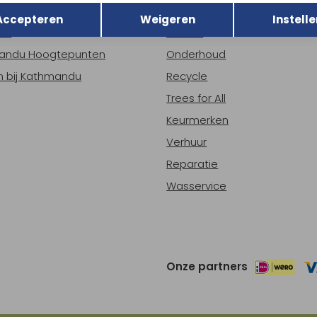
r Kathmandu
Duurzaamheid
Opslaan
Accepteren
Weigeren
Instelle
ns
Nieuws
andu Hoogtepunten
Onderhoud
 bij Kathmandu
Recycle
Trees for All
Keurmerken
Verhuur
Reparatie
Wasservice
Onze partners