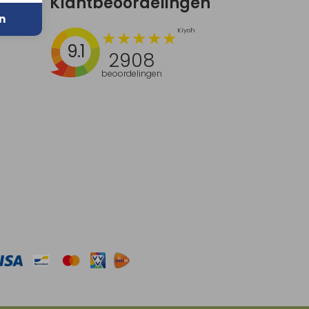
Klantbeoordelingen
n
9.1
2908
beoordelingen