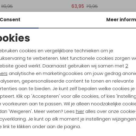
119,95
63,95
79,95
Consent
Meer inform
ookies
Noodzakelijke cookies
Personalisatie cookies
ebruiken cookies en vergelijkbare technieken om je
ikservaring te verbeteren. Met functionele cookies zorgen w
Analytische cookies
Marketing cookies
ebsite goed werkt. Daarnaast gebruiken wij samen met
2
ndu Hoogtepunten
ners
analytische en marketingcookies om jouw gedrag anon
nalyseren, gepersonaliseerde content te tonen en relevante
tdoorgear! Als bonus ontvang
tenties aan te bieden. Je kunt zelf bepalen welke cookies je
uwe collecties!
Hoe we met je data omgaan? B
teert. Klik op 'Accepteren' voor alle cookies, of kies 'Instellin
 voorkeuren aan te passen. Wil je alleen noodzakelijke cooki
 dan 'Weigeren'. Meer weten? Lees
hier
alles over onze cookie
h sparen voor korting
Gratis verzending bov
cyverklaring. Je kunt op elk moment je instellingen wijziginge
 link te klikken onder aan de pagina.
Terug