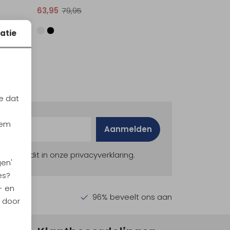
63,95
79,95
atie
e dat
iem
Aanmelden
ekijk dit in onze privacyverklaring.
gen'
es?
- en
en €30,-
96% beveelt ons aan
n door