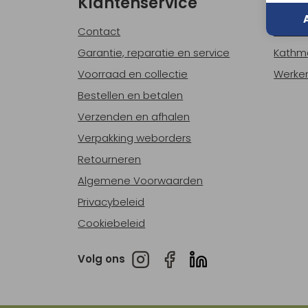
Klantenservice
Ove
Contact
Over o
Garantie, reparatie en service
Kathm
Voorraad en collectie
Werken
Bestellen en betalen
Verzenden en afhalen
Verpakking weborders
Retourneren
Algemene Voorwaarden
Privacybeleid
Cookiebeleid
Volg ons