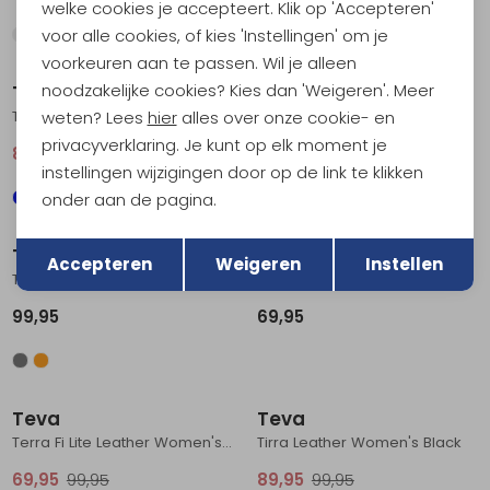
welke cookies je accepteert. Klik op 'Accepteren'
voor alle cookies, of kies 'Instellingen' om je
Sale
voorkeuren aan te passen. Wil je alleen
noodzakelijke cookies? Kies dan 'Weigeren'. Meer
Teva
Teva
Tirra Women's Blue Multi
Original Universal Women's Black
weten? Lees
hier
alles over onze cookie- en
privacyverklaring. Je kunt op elk moment je
80,95
89,95
64,95
instellingen wijzigingen door op de link te klikken
onder aan de pagina.
Terug
Opslaan
Teva
Teva
Accepteren
Weigeren
Instellen
Terra Fi Lite Suede Women's Feather Grey
Midform Universal Women's Black
99,95
69,95
Sale
Sale
Teva
Teva
Terra Fi Lite Leather Women's Black
Tirra Leather Women's Black
69,95
99,95
89,95
99,95