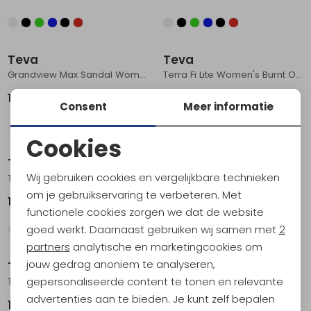
Teva
Teva
Grandview Max Sandal Women's Caribou/ Seedling
Terra Fi Lite Women's Burnt Olive
129,95
94,95
Consent
Meer informatie
Cookies
Noodzakelijke cookies
Teva
Teva
Wij gebruiken cookies en vergelijkbare technieken
Terra Fi 5 Universal Women's Manzanita Deep Lake
Original Universal Women's Sand Dune
Personalisatie cookies
om je gebruikservaring te verbeteren. Met
109,95
64,95
functionele cookies zorgen we dat de website
Analytische cookies
goed werkt. Daarnaast gebruiken wij samen met
2
Marketing cookies
partners
analytische en marketingcookies om
jouw gedrag anoniem te analyseren,
Teva
Teva
gepersonaliseerde content te tonen en relevante
Terra Fi 5 Universal Women's Black
Terra Fi Lite Suede Women's Languostino
advertenties aan te bieden. Je kunt zelf bepalen
109,95
99,95