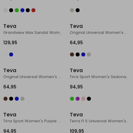
Schoenonderhoud
Bagagezakken en Tonnen
Wandelstokken en Gamaschen
Kampeermeubels
Pof, Pofzakken en Training
Wandelschoenen Heren
Skibroeken
Expeditie accessoires
Expeditie jassen
Fietsbroeken
Expeditie accessoires
Rugzak accessoires
Cadeaus en Diensten
Wassen
Klimtouw en Bandsling
Sokken
Fietsbroeken
Expeditie broeken
Teva
Teva
Grandview Max Sandal Women's Seagrass
Original Universal Women's Windy Summer Dazzling Blue
Ijsklimmen en Stijgijzers
Drinksysteem
Expeditie broeken
129,95
64,95
Sneeuwwandelen
Wandelstokken en Gamaschen
Zonnebrillen
Teva
Teva
Original Universal Women's Boulder
Tirra Sport Women's Sedona Multi
64,95
94,95
Teva
Teva
Tirra Sport Women's Purple Multi
Terra Fi 5 Universal Women's Black/ Phantom
94,95
109,95