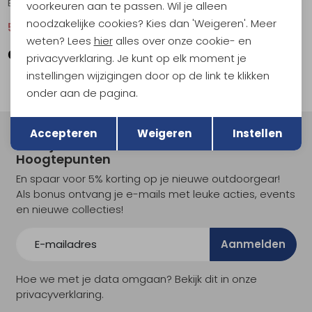
Balun SS Shirt Peetho Nepali
Balun SS Shirt Black Tropical
voorkeuren aan te passen. Wil je alleen
noodzakelijke cookies? Kies dan 'Weigeren'. Meer
51,95
69,95
51,95
69,95
weten? Lees
hier
alles over onze cookie- en
privacyverklaring. Je kunt op elk moment je
instellingen wijzigingen door op de link te klikken
onder aan de pagina.
Terug
Opslaan
Accepteren
Weigeren
Instellen
Meld je aan voor Kathmandu
Hoogtepunten
En spaar voor 5% korting op je nieuwe outdoorgear!
Als bonus ontvang je e-mails met leuke acties, events
en nieuwe collecties!
Aanmelden
Hoe we met je data omgaan? Bekijk dit in onze
privacyverklaring.