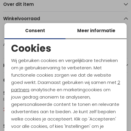
Over dit item
Winkelvoorraad
Consent
Meer informatie
M
Cookies
Amsterdam
1
Noodzakelijke cookies
Wij gebruiken cookies en vergelijkbare technieken
Personalisatie cookies
Kenmerken
om je gebruikservaring te verbeteren. Met
functionele cookies zorgen we dat de website
Analytische cookies
Gerelateerde producten
Sale
Sale
goed werkt. Daarnaast gebruiken wij samen met
2
Marketing cookies
partners
analytische en marketingcookies om
Sherpa
Sherpa
jouw gedrag anoniem te analyseren,
Bali Circle Tee Evergreen
Ravi SS Shirt Multi
gepersonaliseerde content te tonen en relevante
29,95
39,95
59,95
79,95
advertenties aan te bieden. Je kunt zelf bepalen
Sale
Sale
welke cookies je accepteert. Klik op 'Accepteren'
Sherpa
Sherpa
voor alle cookies, of kies 'Instellingen' om je