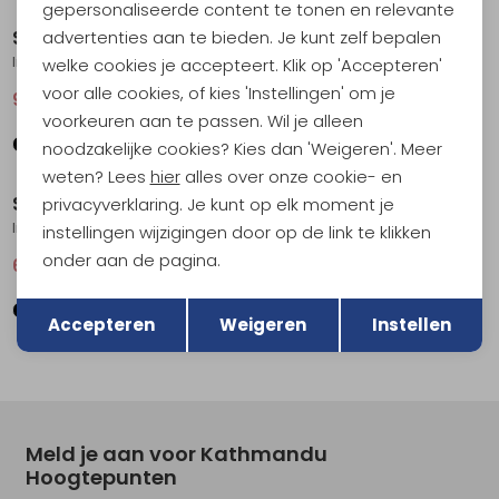
gepersonaliseerde content te tonen en relevante
Sherpa
Sherpa
advertenties aan te bieden. Je kunt zelf bepalen
Indu Mock Neck Women's Black
Yuden Sweater Women's Seaport Blue
welke cookies je accepteert. Klik op 'Accepteren'
voor alle cookies, of kies 'Instellingen' om je
90,95
129,95
66,95
134,95
voorkeuren aan te passen. Wil je alleen
noodzakelijke cookies? Kies dan 'Weigeren'. Meer
Sale
Sale
weten? Lees
hier
alles over onze cookie- en
Sherpa
Sherpa
privacyverklaring. Je kunt op elk moment je
Indu Mock Neck Women's Ecru
Dumji Crew Women's Charcoal
instellingen wijzigingen door op de link te klikken
onder aan de pagina.
64,95
129,95
93,95
134,95
Terug
Opslaan
Accepteren
Weigeren
Instellen
Meld je aan voor Kathmandu
Hoogtepunten