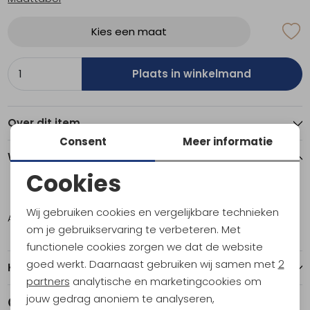
Kies een maat
Plaats in winkelmand
Over dit item
Consent
Meer informatie
Winkelvoorraad
Cookies
Noodzakelijke cookies
XL
Wij gebruiken cookies en vergelijkbare technieken
Amsterdam
1
Personalisatie cookies
om je gebruikservaring te verbeteren. Met
functionele cookies zorgen we dat de website
Analytische cookies
goed werkt. Daarnaast gebruiken wij samen met
2
Kenmerken
Marketing cookies
partners
analytische en marketingcookies om
jouw gedrag anoniem te analyseren,
Gerelateerde producten
Sale
Sale