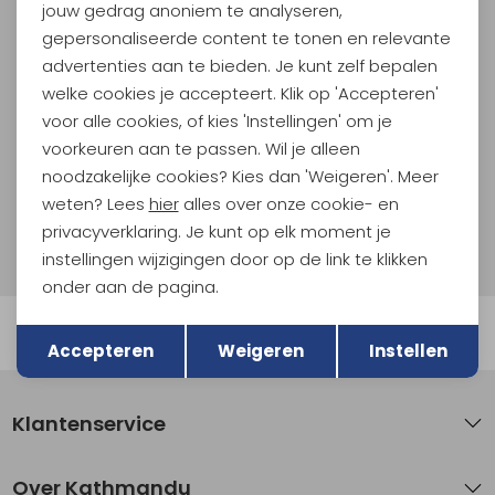
jouw gedrag anoniem te analyseren,
Meld je aan voor Kathmandu
Hoogtepunten
gepersonaliseerde content te tonen en relevante
advertenties aan te bieden. Je kunt zelf bepalen
En spaar voor 5% korting op je nieuwe outdoorgear!
Als bonus ontvang je e-mails met leuke acties, events
welke cookies je accepteert. Klik op 'Accepteren'
en nieuwe collecties!
voor alle cookies, of kies 'Instellingen' om je
voorkeuren aan te passen. Wil je alleen
Aanmelden
noodzakelijke cookies? Kies dan 'Weigeren'. Meer
weten? Lees
hier
alles over onze cookie- en
Hoe we met je data omgaan? Bekijk dit in onze
privacyverklaring. Je kunt op elk moment je
privacyverklaring.
instellingen wijzigingen door op de link te klikken
onder aan de pagina.
Terug
Opslaan
Automatisch sparen voor korting
Accepteren
Weigeren
Instellen
Klantenservice
Over Kathmandu