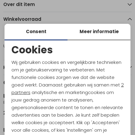
Over dit item
Winkelvoorraad
Consent
Meer informatie
9
10,5
11,5
Cookies
Utrecht
1
1
1
Noodzakelijke cookies
Wij gebruiken cookies en vergelijkbare technieken
Personalisatie cookies
Kenmerken
om je gebruikservaring te verbeteren. Met
functionele cookies zorgen we dat de website
Analytische cookies
Gerelateerde producten
Nieuw
goed werkt. Daarnaast gebruiken wij samen met
2
Marketing cookies
partners
analytische en marketingcookies om
Lowa
Lowa
jouw gedrag anoniem te analyseren,
Explorer GTX Mid Darkgreen/Panna
Explorer GTX Lo Green/Panna
gepersonaliseerde content te tonen en relevante
229,95
199,95
advertenties aan te bieden. Je kunt zelf bepalen
welke cookies je accepteert. Klik op 'Accepteren'
Lowa
Lowa
voor alle cookies, of kies 'Instellingen' om je