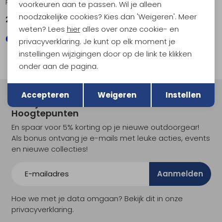
Renegade Evo GTX Mid Darkbrown/Black
Innovo Mid Dune/Grey
voorkeuren aan te passen. Wil je alleen
noodzakelijke cookies? Kies dan 'Weigeren'. Meer
229,95
179,95
weten? Lees
hier
alles over onze cookie- en
privacyverklaring. Je kunt op elk moment je
instellingen wijzigingen door op de link te klikken
onder aan de pagina.
Terug
Opslaan
Accepteren
Weigeren
Instellen
Meld je aan voor Kathmandu
Hoogtepunten
En spaar voor 5% korting op je nieuwe outdoorgear!
Als bonus ontvang je e-mails met leuke acties, events
en nieuwe collecties!
Aanmelden
Hoe we met je data omgaan? Bekijk dit in onze
privacyverklaring.