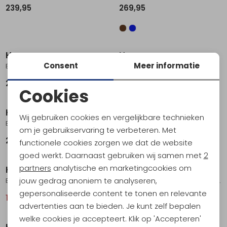
239,95
269,95
Hanwag
Hanwag
Consent
Meer informatie
Banks Narrow Lady GTX Navy/Asphalt
Banks Lady GTX Navy/Asphalt
269,95
269,95
Cookies
Sale
Noodzakelijke cookies
Hanwag
Hanwag
Wij gebruiken cookies en vergelijkbare technieken
Banks SF Extra Lady GTX Navy/Asphalt
Banks Low Lady LL Navy Asphalt
Personalisatie cookies
om je gebruikservaring te verbeteren. Met
279,95
149,95
214,95
functionele cookies zorgen we dat de website
Analytische cookies
Sale
goed werkt. Daarnaast gebruiken wij samen met
2
Marketing cookies
partners
analytische en marketingcookies om
Hanwag
Hanwag
jouw gedrag anoniem te analyseren,
Banks Low Lady GTX Petrol/ Mint
Alta Bunion Lady LL Navy/LightGrey
gepersonaliseerde content te tonen en relevante
153,95
219,95
279,95
advertenties aan te bieden. Je kunt zelf bepalen
welke cookies je accepteert. Klik op 'Accepteren'
Hanwag
Hanwag