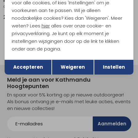
voor alle cookies, of kies 'Instellingen' om je
Gritstone II Wide Lady GTX Navy Asphalt
Gritstone II Lady GTX Asphalt Dark Garnet
voorkeuren aan te passen. Wil je alleen
239,95
229,95
noodzakelijke cookies? Kies dan 'Weigeren'. Meer
weten? Lees
hier
alles over onze cookie- en
privacyverklaring. Je kunt op elk moment je
instellingen wijzigingen door op de link te klikken
1
filter
onder aan de pagina.
Terug
Opslaan
Accepteren
Weigeren
Instellen
Meld je aan voor Kathmandu
Hoogtepunten
En spaar voor 5% korting op je nieuwe outdoorgear!
Als bonus ontvang je e-mails met leuke acties, events
en nieuwe collecties!
Aanmelden