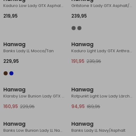
Kaduro Low Lady GTX Asphalt/Black
Gritstone II Lady GTX Asphalt/Mint
Schoenonderhoud
Bagagezakken en Tonnen
Wandelstokken en Gamaschen
Kampeermeubels
Pof, Pofzakken en Training
Wandelschoenen Heren
Skibroeken
Expeditie accessoires
Expeditie jassen
Fietsbroeken
Expeditie accessoires
219,95
239,95
Rugzak accessoires
Cadeaus en Diensten
Wassen
Klimtouw en Bandsling
Sokken
Fietsbroeken
Expeditie broeken
Sale
Ijsklimmen en Stijgijzers
Drinksysteem
Expeditie broeken
Hanwag
Hanwag
Sneeuwwandelen
Wandelstokken en Gamaschen
Banks Lady LL Mocca/Tan
Kaduro Light Lady GTX Anthracite/Black
229,95
191,95
239,95
Zonnebrillen
Sale
Sale
Hanwag
Hanwag
Klarsby Low Bunion Lady GTX Navy/Sky
Rotpunkt Light Low Lady Lärche/Anthracite
160,95
229,95
94,95
189,95
Hanwag
Hanwag
Banks Low Bunion Lady LL Navy/Asphalt
Banks Lady LL Navy/Asphalt