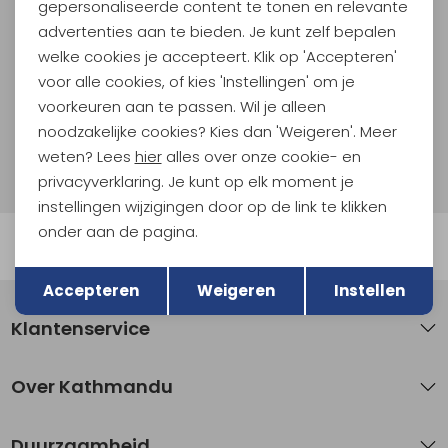
En spaar voor 5% korting op je nieuwe outdoorgear!
gepersonaliseerde content te tonen en relevante
Als bonus ontvang je e-mails met leuke acties, events
advertenties aan te bieden. Je kunt zelf bepalen
en nieuwe collecties!
welke cookies je accepteert. Klik op 'Accepteren'
voor alle cookies, of kies 'Instellingen' om je
Aanmelden
voorkeuren aan te passen. Wil je alleen
noodzakelijke cookies? Kies dan 'Weigeren'. Meer
Hoe we met je data omgaan? Bekijk dit in onze
weten? Lees
hier
alles over onze cookie- en
privacyverklaring.
privacyverklaring. Je kunt op elk moment je
instellingen wijzigingen door op de link te klikken
onder aan de pagina.
Automatisch sparen voor korting
Terug
Opslaan
Accepteren
Weigeren
Instellen
Klantenservice
Over Kathmandu
Duurzaamheid