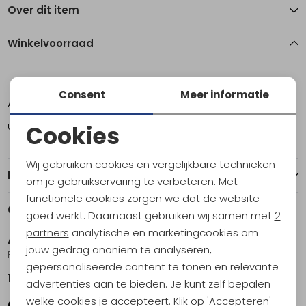
Over dit item
Winkelvoorraad
4,5
5
6
6,5
7,5
Consent
Meer informatie
Amsterdam
0
0
0
0
1
Utrecht
1
2
2
2
0
Cookies
Noodzakelijke cookies
Wij gebruiken cookies en vergelijkbare technieken
Kenmerken
Personalisatie cookies
om je gebruikservaring te verbeteren. Met
functionele cookies zorgen we dat de website
Analytische cookies
Gerelateerde producten
goed werkt. Daarnaast gebruiken wij samen met
2
Marketing cookies
partners
analytische en marketingcookies om
AKU
AKU
jouw gedrag anoniem te analyseren,
Flyrock GTX Women's Light Grey/Violet
Adapta NKB GTX Women's Black
gepersonaliseerde content te tonen en relevante
179,95
219,95
advertenties aan te bieden. Je kunt zelf bepalen
welke cookies je accepteert. Klik op 'Accepteren'