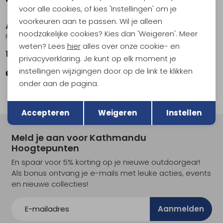
voor alle cookies, of kies 'Instellingen' om je
voorkeuren aan te passen. Wil je alleen
AKU
AKU
noodzakelijke cookies? Kies dan 'Weigeren'. Meer
Flyrock GTX Women's Light Violet/Aqua Green
Ultra Light Original Gtx Women's Grey/Green
weten? Lees
hier
alles over onze cookie- en
179,95
209,95
privacyverklaring. Je kunt op elk moment je
instellingen wijzigingen door op de link te klikken
onder aan de pagina.
Terug
Opslaan
Accepteren
Weigeren
Instellen
Meld je aan voor Kathmandu
Hoogtepunten
En spaar voor 5% korting op je nieuwe outdoorgear!
Als bonus ontvang je e-mails met leuke acties, events
en nieuwe collecties!
Aanmelden