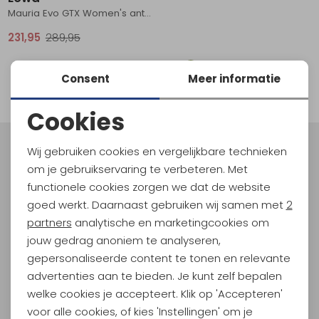
Mauria Evo GTX Women's anthracite-turquoise
Schoenonderhoud
Bagagezakken en Tonnen
Wandelstokken en Gamaschen
Kampeermeubels
Pof, Pofzakken en Training
Wandelschoenen Heren
Skibroeken
Expeditie accessoires
Expeditie jassen
Fietsbroeken
Expeditie accessoires
231,95
289,95
Rugzak accessoires
Cadeaus en Diensten
Wassen
Klimtouw en Bandsling
Sokken
Fietsbroeken
Expeditie broeken
1
Consent
Meer informatie
Ijsklimmen en Stijgijzers
Drinksysteem
Expeditie broeken
filter
Cookies
Sneeuwwandelen
Wandelstokken en Gamaschen
Noodzakelijke cookies
Zonnebrillen
Wij gebruiken cookies en vergelijkbare technieken
Meld je aan voor Kathmandu
Personalisatie cookies
om je gebruikservaring te verbeteren. Met
Hoogtepunten
functionele cookies zorgen we dat de website
En spaar voor 5% korting op je nieuwe outdoorgear!
Analytische cookies
goed werkt. Daarnaast gebruiken wij samen met
2
Als bonus ontvang je e-mails met leuke acties, events
Marketing cookies
partners
analytische en marketingcookies om
en nieuwe collecties!
jouw gedrag anoniem te analyseren,
gepersonaliseerde content te tonen en relevante
Aanmelden
advertenties aan te bieden. Je kunt zelf bepalen
welke cookies je accepteert. Klik op 'Accepteren'
Hoe we met je data omgaan? Bekijk dit in onze
privacyverklaring.
voor alle cookies, of kies 'Instellingen' om je