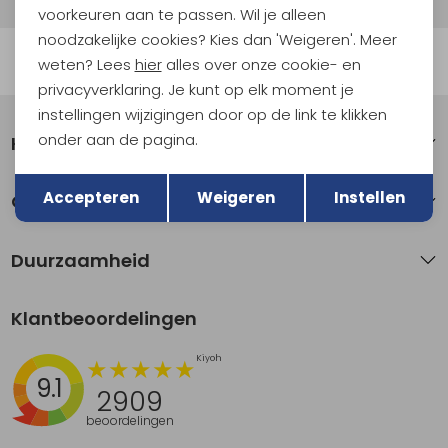
voorkeuren aan te passen. Wil je alleen
noodzakelijke cookies? Kies dan 'Weigeren'. Meer
Automatisch sparen voor korting
weten? Lees
hier
alles over onze cookie- en
privacyverklaring. Je kunt op elk moment je
instellingen wijzigingen door op de link te klikken
onder aan de pagina.
Klantenservice
Terug
Opslaan
Accepteren
Weigeren
Instellen
Over Kathmandu
Duurzaamheid
Klantbeoordelingen
9.1
2909
beoordelingen