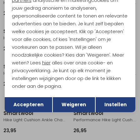
partners
analytische en marketingcookies om
Hike Light Cushion Margarita Ank Hike Women's Natural
Hike Full Cushion Crew Socks Hike Women's Fossil
jouw gedrag anoniem te analyseren,
23,95
28,95
gepersonaliseerde content te tonen en relevante
advertenties aan te bieden. Je kunt zelf bepalen
Smartwool
Smartwool
welke cookies je accepteert. Klik op 'Accepteren'
Hike Light Cushion Ankle
Performance Hike Light Crush Crew Womens Charcoal
voor alle cookies, of kies 'Instellingen' om je
voorkeuren aan te passen. Wil je alleen
23,95
26,95
noodzakelijke cookies? Kies dan 'Weigeren'. Meer
weten? Lees
hier
alles over onze cookie- en
Smartwool
Smartwool
privacyverklaring. Je kunt op elk moment je
Hike Light Cushion Ankle Medium Grey
Performance Hike Light Cush.Crew Women's Twilight Blue
instellingen wijzigingen door op de link te klikken
23,95
26,95
onder aan de pagina.
Terug
Opslaan
Accepteren
Weigeren
Instellen
Smartwool
Smartwool
Hike Light Cushion Ankle Charcoal
Performance Hike Light Cush.Crew Charcoal
23,95
26,95