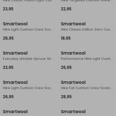
Hike Classic Edition Light Cushion 2nd C Classic H Light Gray
Hike Targeted Cushion Ankle Sock Hike Women's Medium Gray
23,95
22,95
Smartwool
Smartwool
Hike Light Cushion Crew Socks Hike Twilight/Pewter
Hike Classic Edition Zero Cushion Liner Classic Hi Black
26,95
18,95
Smartwool
Smartwool
Everyday Lifestyle Spruce Street Crew So Everyday Pewter Blue
Performance Hike Light Cushion Crew Women's Ash
23,95
26,95
Smartwool
Smartwool
Hike Light Cushion Crew Socks Hike Ash
Hike Full Cushion Crew Socks Hike Black
26,95
28,95
Smartwool
Smartwool