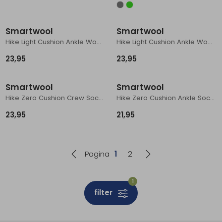
Smartwool
Smartwool
Hike Light Cushion Ankle Women's Black
Hike Light Cushion Ankle Women's Purple Eclipse
23,95
23,95
Smartwool
Smartwool
Hike Zero Cushion Crew Socks Performance Socks Charcoal
Hike Zero Cushion Ankle Socks Performance Socks Charcoal
23,95
21,95
Pagina
1
2
1
filter