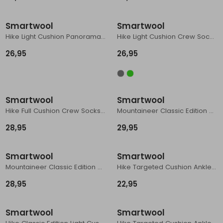
Schoenonderhoud
Bagagezakken en Tonnen
Wandelstokken en Gamaschen
Kampeermeubels
Pof, Pofzakken en Training
Wandelschoenen Heren
Skibroeken
Expeditie accessoires
Expeditie jassen
Fietsbroeken
Expeditie accessoires
Smartwool
Smartwool
Rugzak accessoires
Cadeaus en Diensten
Wassen
Klimtouw en Bandsling
Sokken
Fietsbroeken
Expeditie broeken
Hike Light Cushion Panorama Crew Socks Hike Nightfall Blue
Hike Light Cushion Crew Socks Hike Military Olive/Fossil
26,95
26,95
Ijsklimmen en Stijgijzers
Drinksysteem
Expeditie broeken
Sneeuwwandelen
Wandelstokken en Gamaschen
Smartwool
Smartwool
Zonnebrillen
Hike Full Cushion Crew Socks Hike Women's Medium Gray
Mountaineer Classic Edition Max Cushion Classic Hi Alpine Blue
28,95
29,95
Smartwool
Smartwool
Mountaineer Classic Edition Maximum Cush Charcoal
Hike Targeted Cushion Ankle Socks Hike Light Gray
28,95
22,95
Smartwool
Smartwool