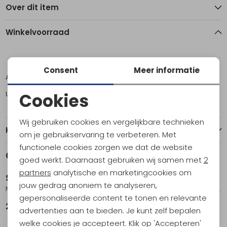
Over dit item
Winkelvoorraad
S
M
L
Consent
Meer informatie
Amsterdam
0
1
7
Utrecht
1
0
6
Cookies
Noodzakelijke cookies
Wij gebruiken cookies en vergelijkbare technieken
Kenmerken
Personalisatie cookies
om je gebruikservaring te verbeteren. Met
functionele cookies zorgen we dat de website
Analytische cookies
Gerelateerde producten
goed werkt. Daarnaast gebruiken wij samen met
2
Marketing cookies
partners
analytische en marketingcookies om
Smartwool
Smartwool
jouw gedrag anoniem te analyseren,
Mountaineer Classic Edition Max Cushion Classic Hi Black
Hike Light Cushion Panorama Crew Socks Hike Nightfall Blue
gepersonaliseerde content te tonen en relevante
29,95
26,95
advertenties aan te bieden. Je kunt zelf bepalen
welke cookies je accepteert. Klik op 'Accepteren'