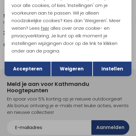
voor alle cookies, of kies 'Instellingen' om je
voorkeuren aan te passen. Wil je alleen
Smartwool
Smartwool
noodzakelijke cookies? Kies dan 'Weigeren'. Meer
Hike Light Cushion Crew Socks Hike Military Olive/Fossil
Hike Full Cushion Crew Socks Hike Women's Medium Gray
weten? Lees
hier
alles over onze cookie- en
26,95
28,95
privacyverklaring. Je kunt op elk moment je
instellingen wijzigingen door op de link te klikken
onder aan de pagina.
Terug
Opslaan
Accepteren
Weigeren
Instellen
Meld je aan voor Kathmandu
Hoogtepunten
En spaar voor 5% korting op je nieuwe outdoorgear!
Als bonus ontvang je e-mails met leuke acties, events
en nieuwe collecties!
Aanmelden