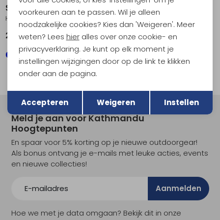
Smartwool
Smartwool
voorkeuren aan te passen. Wil je alleen
Hike Light Cushion Panorama Crew Socks Hike Nightfall Blue
Hike Light Cushion Crew Socks Hike Military Olive/Fossil
noodzakelijke cookies? Kies dan 'Weigeren'. Meer
26,95
26,95
weten? Lees
hier
alles over onze cookie- en
privacyverklaring. Je kunt op elk moment je
instellingen wijzigingen door op de link te klikken
onder aan de pagina.
Terug
Opslaan
Accepteren
Weigeren
Instellen
Meld je aan voor Kathmandu
Hoogtepunten
En spaar voor 5% korting op je nieuwe outdoorgear!
Als bonus ontvang je e-mails met leuke acties, events
en nieuwe collecties!
Aanmelden
Hoe we met je data omgaan? Bekijk dit in onze