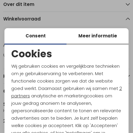
Over dit item
Winkelvoorraad
S
L
Consent
Meer informatie
Amsterdam
1
0
Cookies
Utrecht
0
13
Noodzakelijke cookies
Wij gebruiken cookies en vergelijkbare technieken
Personalisatie cookies
om je gebruikservaring te verbeteren. Met
Kenmerken
functionele cookies zorgen we dat de website
Analytische cookies
goed werkt. Daarnaast gebruiken wij samen met
2
Gerelateerde producten
Marketing cookies
partners
analytische en marketingcookies om
jouw gedrag anoniem te analyseren,
Smartwool
Smartwool
gepersonaliseerde content te tonen en relevante
Hike Light Cushion Mountain Moon Hike Women's Ash
Mountaineer Classic Edition Max Cushion Classic Hi Black
advertenties aan te bieden. Je kunt zelf bepalen
26,95
29,95
welke cookies je accepteert. Klik op 'Accepteren'
voor alle cookies, of kies 'Instellingen' om je