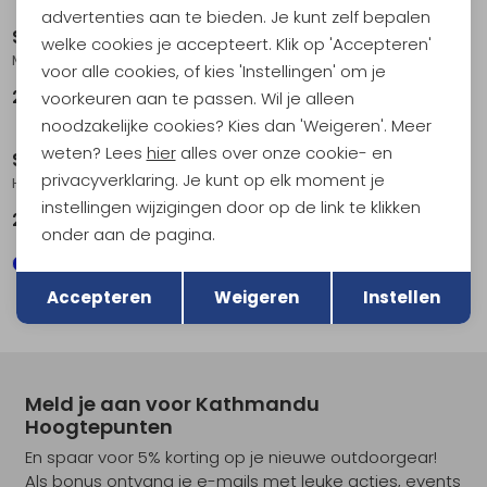
advertenties aan te bieden. Je kunt zelf bepalen
Smartwool
Smartwool
welke cookies je accepteert. Klik op 'Accepteren'
Mountaineer Classic Edition Max Cushion Classic Hi Black
Hike Light Cushion Mountain Moon Hike Women's Ash
voor alle cookies, of kies 'Instellingen' om je
29,95
26,95
voorkeuren aan te passen. Wil je alleen
noodzakelijke cookies? Kies dan 'Weigeren'. Meer
weten? Lees
hier
alles over onze cookie- en
Smartwool
Smartwool
privacyverklaring. Je kunt op elk moment je
Hike Light Cushion Panorama Crew Socks Hike Nightfall Blue
Hike Light Cushion Crew Socks Hike Military Olive/Fossil
instellingen wijzigingen door op de link te klikken
26,95
26,95
onder aan de pagina.
Terug
Opslaan
Accepteren
Weigeren
Instellen
Meld je aan voor Kathmandu
Hoogtepunten
En spaar voor 5% korting op je nieuwe outdoorgear!
Als bonus ontvang je e-mails met leuke acties, events