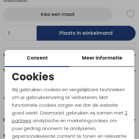
Kies een maat
Plaats in winkelmand
Over dit item
Consent
Meer informatie
Winkelvoorraad
Cookies
Noodzakelijke cookies
L
Wij gebruiken cookies en vergelijkbare technieken
Personalisatie cookies
om je gebruikservaring te verbeteren. Met
Amsterdam
4
functionele cookies zorgen we dat de website
Analytische cookies
goed werkt. Daarnaast gebruiken wij samen met
2
Marketing cookies
Kenmerken
partners
analytische en marketingcookies om
jouw gedrag anoniem te analyseren,
Gerelateerde producten
gepersonaliseerde content te tonen en relevante