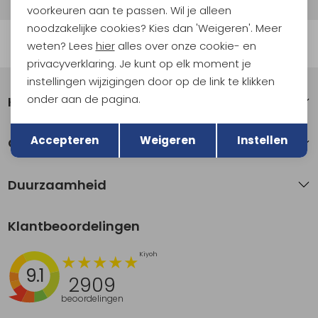
voorkeuren aan te passen. Wil je alleen
noodzakelijke cookies? Kies dan 'Weigeren'. Meer
Automatisch sparen voor korting
weten? Lees
hier
alles over onze cookie- en
privacyverklaring. Je kunt op elk moment je
instellingen wijzigingen door op de link te klikken
onder aan de pagina.
Klantenservice
Terug
Opslaan
Accepteren
Weigeren
Instellen
Over Kathmandu
Duurzaamheid
Klantbeoordelingen
9.1
2909
beoordelingen