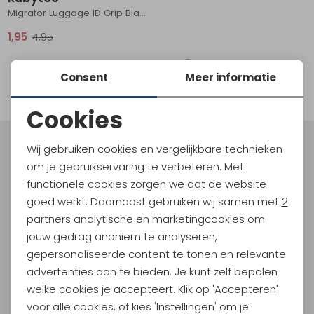
Migrator Luggage ID Grip Black
Schoenonderhoud
Bagagezakken en Tonnen
Wandelstokken en Gamaschen
Kampeermeubels
Pof, Pofzakken en Training
Wandelschoenen Heren
Skibroeken
Expeditie accessoires
Expeditie jassen
Fietsbroeken
Expeditie accessoires
1,95
4,95
Rugzak accessoires
Cadeaus en Diensten
Wassen
Klimtouw en Bandsling
Sokken
Fietsbroeken
Expeditie broeken
1
Consent
Meer informatie
Ijsklimmen en Stijgijzers
Drinksysteem
Expeditie broeken
filter
Cookies
Sneeuwwandelen
Wandelstokken en Gamaschen
Noodzakelijke cookies
Zonnebrillen
Wij gebruiken cookies en vergelijkbare technieken
Meld je aan voor Kathmandu
Personalisatie cookies
om je gebruikservaring te verbeteren. Met
Hoogtepunten
functionele cookies zorgen we dat de website
En spaar voor 5% korting op je nieuwe outdoorgear!
Analytische cookies
goed werkt. Daarnaast gebruiken wij samen met
2
Als bonus ontvang je e-mails met leuke acties, events
Marketing cookies
partners
analytische en marketingcookies om
en nieuwe collecties!
jouw gedrag anoniem te analyseren,
gepersonaliseerde content te tonen en relevante
Aanmelden
advertenties aan te bieden. Je kunt zelf bepalen
welke cookies je accepteert. Klik op 'Accepteren'
Hoe we met je data omgaan? Bekijk dit in onze
privacyverklaring.
voor alle cookies, of kies 'Instellingen' om je