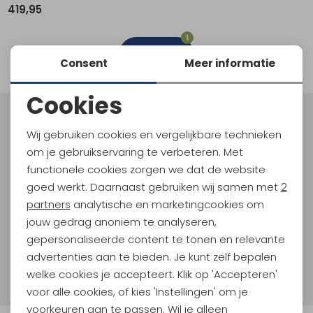
419,95
Schoenonderhoud
Bagagezakken en Tonnen
Wandelstokken en Gamaschen
Kampeermeubels
Pof, Pofzakken en Training
Wandelschoenen Heren
Skibroeken
Expeditie accessoires
Expeditie jassen
Fietsbroeken
Expeditie accessoires
1
Rugzak accessoires
Cadeaus en Diensten
Wassen
Klimtouw en Bandsling
Sokken
Fietsbroeken
Expeditie broeken
filter
Consent
Meer informatie
Ijsklimmen en Stijgijzers
Drinksysteem
Expeditie broeken
Cookies
Sneeuwwandelen
Wandelstokken en Gamaschen
Noodzakelijke cookies
Meld je aan voor Kathmandu
Wij gebruiken cookies en vergelijkbare technieken
Hoogtepunten
Zonnebrillen
Personalisatie cookies
om je gebruikservaring te verbeteren. Met
En spaar voor 5% korting op je nieuwe outdoorgear!
functionele cookies zorgen we dat de website
Analytische cookies
Als bonus ontvang je e-mails met leuke acties, events
goed werkt. Daarnaast gebruiken wij samen met
2
en nieuwe collecties!
Marketing cookies
partners
analytische en marketingcookies om
jouw gedrag anoniem te analyseren,
Aanmelden
gepersonaliseerde content te tonen en relevante
advertenties aan te bieden. Je kunt zelf bepalen
Hoe we met je data omgaan? Bekijk dit in onze
welke cookies je accepteert. Klik op 'Accepteren'
privacyverklaring.
voor alle cookies, of kies 'Instellingen' om je
voorkeuren aan te passen. Wil je alleen