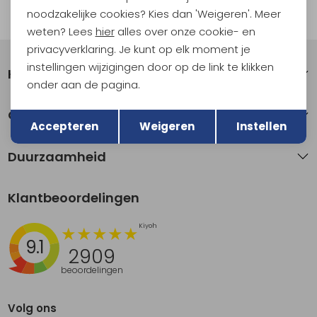
noodzakelijke cookies? Kies dan 'Weigeren'. Meer
Automatisch sparen voor korting
weten? Lees
hier
alles over onze cookie- en
privacyverklaring. Je kunt op elk moment je
instellingen wijzigingen door op de link te klikken
Klantenservice
onder aan de pagina.
Terug
Opslaan
Over Kathmandu
Accepteren
Weigeren
Instellen
Duurzaamheid
Klantbeoordelingen
9.1
2909
beoordelingen
Volg ons