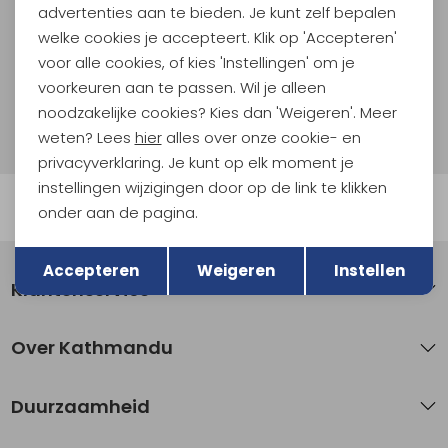
en nieuwe collecties!
advertenties aan te bieden. Je kunt zelf bepalen
welke cookies je accepteert. Klik op 'Accepteren'
Aanmelden
voor alle cookies, of kies 'Instellingen' om je
voorkeuren aan te passen. Wil je alleen
Hoe we met je data omgaan? Bekijk dit in onze
noodzakelijke cookies? Kies dan 'Weigeren'. Meer
privacyverklaring.
weten? Lees
hier
alles over onze cookie- en
privacyverklaring. Je kunt op elk moment je
instellingen wijzigingen door op de link te klikken
Automatisch sparen voor korting
onder aan de pagina.
Terug
Opslaan
Accepteren
Weigeren
Instellen
Klantenservice
Over Kathmandu
Duurzaamheid