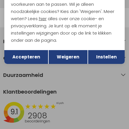
voorkeuren aan te passen. Wil je alleen
noodzakelijke cookies? Kies dan 'Weigeren'. Meer
Automatisch sparen voor korting
weten? Lees
hier
alles over onze cookie- en
privacyverklaring. Je kunt op elk moment je
instellingen wijzigingen door op de link te klikken
onder aan de pagina.
Klantenservice
Terug
Opslaan
Accepteren
Weigeren
Instellen
Over Kathmandu
Duurzaamheid
Klantbeoordelingen
9.1
2908
beoordelingen