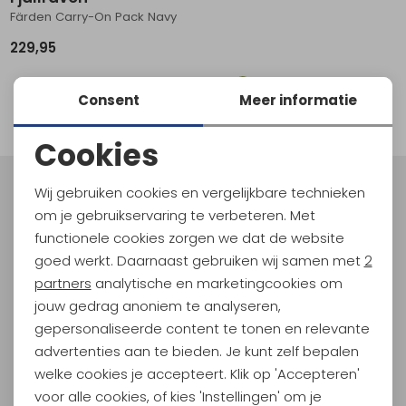
Färden Carry-On Pack Navy
Schoenonderhoud
Bagagezakken en Tonnen
Wandelstokken en Gamaschen
Kampeermeubels
Pof, Pofzakken en Training
Wandelschoenen Heren
Skibroeken
Expeditie accessoires
Expeditie jassen
Fietsbroeken
Expeditie accessoires
229,95
Rugzak accessoires
Cadeaus en Diensten
Wassen
Klimtouw en Bandsling
Sokken
Fietsbroeken
Expeditie broeken
1
Consent
Meer informatie
Ijsklimmen en Stijgijzers
Drinksysteem
Expeditie broeken
filter
Cookies
Sneeuwwandelen
Wandelstokken en Gamaschen
Noodzakelijke cookies
Zonnebrillen
Wij gebruiken cookies en vergelijkbare technieken
Meld je aan voor Kathmandu
Personalisatie cookies
om je gebruikservaring te verbeteren. Met
Hoogtepunten
functionele cookies zorgen we dat de website
En spaar voor 5% korting op je nieuwe outdoorgear!
Analytische cookies
goed werkt. Daarnaast gebruiken wij samen met
2
Als bonus ontvang je e-mails met leuke acties, events
Marketing cookies
partners
analytische en marketingcookies om
en nieuwe collecties!
jouw gedrag anoniem te analyseren,
gepersonaliseerde content te tonen en relevante
Aanmelden
advertenties aan te bieden. Je kunt zelf bepalen
welke cookies je accepteert. Klik op 'Accepteren'
Hoe we met je data omgaan? Bekijk dit in onze
privacyverklaring.
voor alle cookies, of kies 'Instellingen' om je