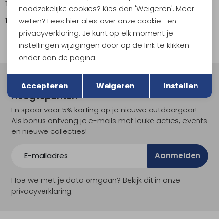
Transporter Duffel 65 Pine Leaf
Transporter Duffel 65 Euphoria Purple
noodzakelijke cookies? Kies dan 'Weigeren'. Meer
weten? Lees
hier
alles over onze cookie- en
159,95
159,95
privacyverklaring. Je kunt op elk moment je
instellingen wijzigingen door op de link te klikken
onder aan de pagina.
Terug
Opslaan
Meld je aan voor Kathmandu
Accepteren
Weigeren
Instellen
Hoogtepunten
En spaar voor 5% korting op je nieuwe outdoorgear!
Als bonus ontvang je e-mails met leuke acties, events
en nieuwe collecties!
Aanmelden
Hoe we met je data omgaan? Bekijk dit in onze
privacyverklaring.