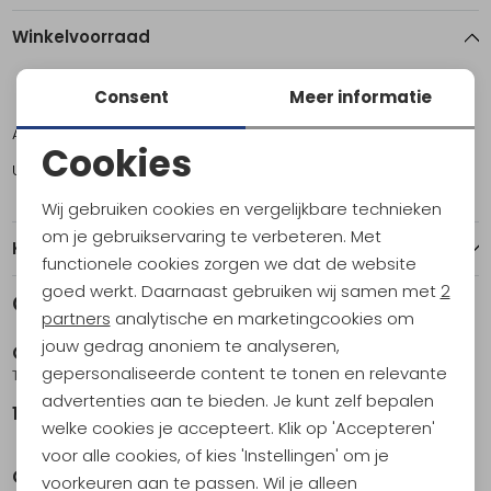
Winkelvoorraad
Consent
Meer informatie
ONE
Amsterdam
2
Cookies
Utrecht
1
Noodzakelijke cookies
Wij gebruiken cookies en vergelijkbare technieken
Personalisatie cookies
om je gebruikservaring te verbeteren. Met
Kenmerken
functionele cookies zorgen we dat de website
Analytische cookies
goed werkt. Daarnaast gebruiken wij samen met
2
Gerelateerde producten
Marketing cookies
partners
analytische en marketingcookies om
jouw gedrag anoniem te analyseren,
Osprey
Osprey
gepersonaliseerde content te tonen en relevante
Transporter Duffel 65 Raven Black
Transporter Duffel 65 Glow Dew
advertenties aan te bieden. Je kunt zelf bepalen
159,95
159,95
welke cookies je accepteert. Klik op 'Accepteren'
voor alle cookies, of kies 'Instellingen' om je
Osprey
Osprey
voorkeuren aan te passen. Wil je alleen