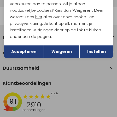
voorkeuren aan te passen. Wil je alleen
noodzakelijke cookies? Kies dan 'Weigeren'. Meer
Automatisch sparen voor korting
weten? Lees
hier
alles over onze cookie- en
privacyverklaring. Je kunt op elk moment je
instellingen wijzigingen door op de link te klikken
onder aan de pagina.
Klantenservice
Terug
Opslaan
Accepteren
Weigeren
Instellen
Over Kathmandu
Duurzaamheid
Klantbeoordelingen
9.1
2910
beoordelingen