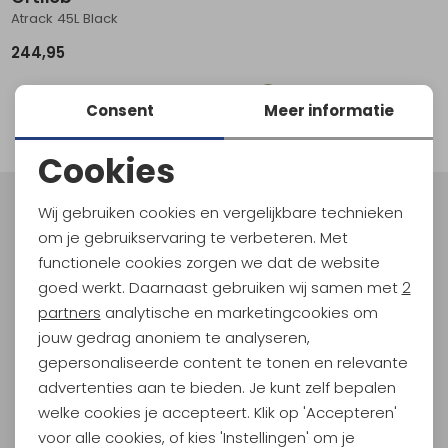
Atrack 45L Black
Schoenonderhoud
Bagagezakken en Tonnen
Wandelstokken en Gamaschen
Kampeermeubels
Pof, Pofzakken en Training
Wandelschoenen Heren
Skibroeken
Expeditie accessoires
Expeditie jassen
Fietsbroeken
Expeditie accessoires
244,95
Rugzak accessoires
Cadeaus en Diensten
Wassen
Klimtouw en Bandsling
Sokken
Fietsbroeken
Expeditie broeken
1
Consent
Meer informatie
Ijsklimmen en Stijgijzers
Drinksysteem
Expeditie broeken
filter
Cookies
Sneeuwwandelen
Wandelstokken en Gamaschen
Noodzakelijke cookies
Zonnebrillen
Wij gebruiken cookies en vergelijkbare technieken
Meld je aan voor Kathmandu
Personalisatie cookies
om je gebruikservaring te verbeteren. Met
Hoogtepunten
functionele cookies zorgen we dat de website
En spaar voor 5% korting op je nieuwe outdoorgear!
Analytische cookies
goed werkt. Daarnaast gebruiken wij samen met
2
Als bonus ontvang je e-mails met leuke acties, events
Marketing cookies
partners
analytische en marketingcookies om
en nieuwe collecties!
jouw gedrag anoniem te analyseren,
gepersonaliseerde content te tonen en relevante
Aanmelden
advertenties aan te bieden. Je kunt zelf bepalen
welke cookies je accepteert. Klik op 'Accepteren'
Hoe we met je data omgaan? Bekijk dit in onze
privacyverklaring.
voor alle cookies, of kies 'Instellingen' om je