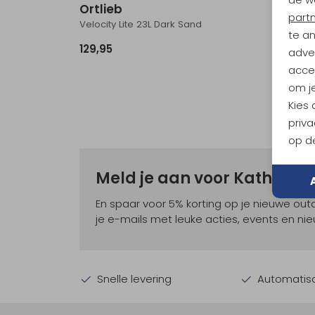
Ortlieb
Ortli
part
Velocity Lite 23L Dark Sand
Atrack 
te a
129,95
224,9
adver
accep
om je
Kies
priva
op de
Meld je aan voor Kathma
En spaar voor 5% korting op je nieuwe ou
je e-mails met leuke acties, events en nie
Snelle levering
Automatisc