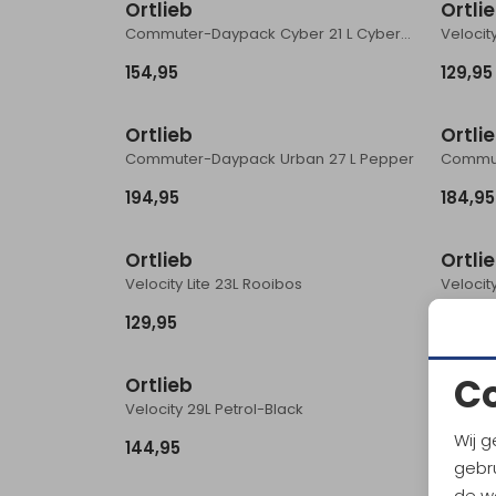
Ortlieb
Ortli
Commuter-Daypack Cyber 21 L Cyber-Blue/Cyber-Pink
154,95
129,95
Ortlieb
Ortli
Commuter-Daypack Urban 27 L Pepper
194,95
184,95
Ortlieb
Ortli
Velocity Lite 23L Rooibos
Velocit
129,95
103,95
C
Ortlieb
Ortli
Velocity 29L Petrol-Black
Velocit
Wij g
144,95
144,9
gebru
de w