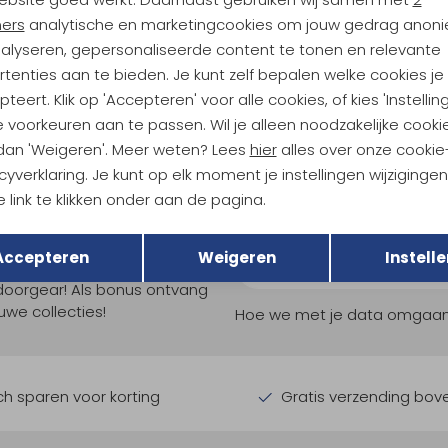
eb
Ortlieb
ners
analytische en marketingcookies om jouw gedrag anon
25L Rooibos
Atrack 25L Petrol
nalyseren, gepersonaliseerde content te tonen en relevante
5
224,95
tenties aan te bieden. Je kunt zelf bepalen welke cookies je
teert. Klik op 'Accepteren' voor alle cookies, of kies 'Instellin
 voorkeuren aan te passen. Wil je alleen noodzakelijke cooki
 dan 'Weigeren'. Meer weten? Lees
hier
alles over onze cookie
cyverklaring. Je kunt op elk moment je instellingen wijziginge
 link te klikken onder aan de pagina.
Terug
Opslaan
ndu Hoogtepunten
Accepteren
Weigeren
Instelle
tdoorgear! Als bonus ontvang
uwe collecties!
Hoe we met je data omgaan? B
h sparen voor korting
Gratis verzending bov