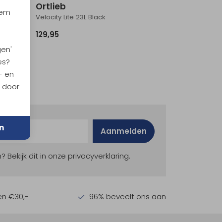
Ortlieb
iem
Velocity Lite 23L Black
129,95
gen'
es?
- en
n door
n
Aanmelden
ekijk dit in onze privacyverklaring.
en €30,-
96% beveelt ons aan