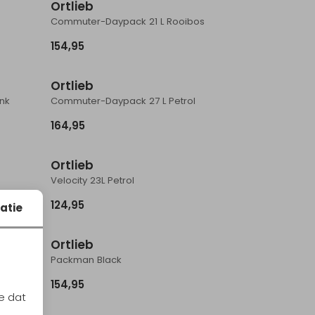
Ortlieb
Commuter-Daypack 21 L Rooibos
154,95
Ortlieb
nk
Commuter-Daypack 27 L Petrol
164,95
Ortlieb
Velocity 23L Petrol
124,95
atie
Ortlieb
Packman Black
154,95
e dat