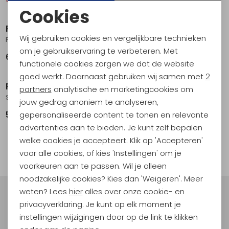
Cookies
Noodzakelijke cookies
Reef
Reef
Wij gebruiken cookies en vergelijkbare technieken
Fanning Brown/Gum
Santa Ana Black
Personalisatie cookies
om je gebruikservaring te verbeteren. Met
69,95
59,95
functionele cookies zorgen we dat de website
Analytische cookies
goed werkt. Daarnaast gebruiken wij samen met
2
Reef
Marketing cookies
partners
analytische en marketingcookies om
Santa Ana Brown
jouw gedrag anoniem te analyseren,
gepersonaliseerde content te tonen en relevante
59,95
advertenties aan te bieden. Je kunt zelf bepalen
1
welke cookies je accepteert. Klik op 'Accepteren'
filter
voor alle cookies, of kies 'Instellingen' om je
voorkeuren aan te passen. Wil je alleen
noodzakelijke cookies? Kies dan 'Weigeren'. Meer
weten? Lees
hier
alles over onze cookie- en
Meld je aan voor Kathmandu
privacyverklaring. Je kunt op elk moment je
Hoogtepunten
instellingen wijzigingen door op de link te klikken
En spaar voor 5% korting op je nieuwe outdoorgear!