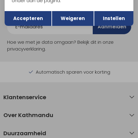
onder aan de pagina.
Als bonus ontvang je e-mails met leuke acties, events
Terug
en nieuwe collecties!
Opslaan
Accepteren
Weigeren
Instellen
Aanmelden
Hoe we met je data omgaan? Bekijk dit in onze
privacyverklaring.
Automatisch sparen voor korting
Klantenservice
Over Kathmandu
Duurzaamheid