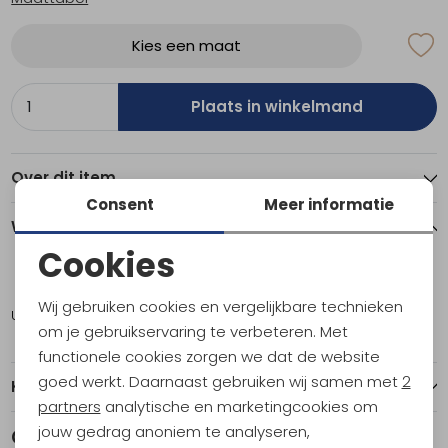
Kies een maat
Plaats in winkelmand
Over dit item
Consent
Meer informatie
Winkelvoorraad
Cookies
Noodzakelijke cookies
14
Wij gebruiken cookies en vergelijkbare technieken
Utrecht
1
Personalisatie cookies
om je gebruikservaring te verbeteren. Met
functionele cookies zorgen we dat de website
Analytische cookies
goed werkt. Daarnaast gebruiken wij samen met
2
Kenmerken
Marketing cookies
partners
analytische en marketingcookies om
jouw gedrag anoniem te analyseren,
Gerelateerde producten
Nieuw