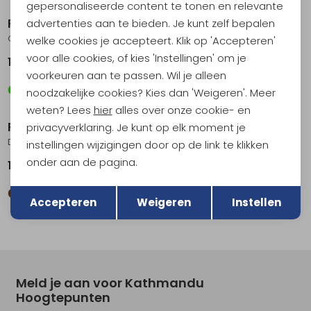
gepersonaliseerde content te tonen en relevante
RAB
RAB
advertenties aan te bieden. Je kunt zelf bepalen
Cirrus Flex Hoody Women's Plum/Mulberry
Borealis Hoody Women's Dark Fig Green
welke cookies je accepteert. Klik op 'Accepteren'
voor alle cookies, of kies 'Instellingen' om je
179,95
119,95
voorkeuren aan te passen. Wil je alleen
noodzakelijke cookies? Kies dan 'Weigeren'. Meer
weten? Lees
hier
alles over onze cookie- en
RAB
RAB
privacyverklaring. Je kunt op elk moment je
Downpour Jacket Women's Army
Phantom Mountain Jacket Women's Tempest Blue
instellingen wijzigingen door op de link te klikken
onder aan de pagina.
139,95
189,95
Terug
Opslaan
Accepteren
Weigeren
Instellen
Meld je aan voor Kathmandu
Hoogtepunten