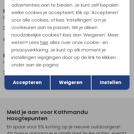
advertenties aan te bieden. Je kunt zelf bepalen
RAB
RAB
welke cookies je accepteert. Klik op 'Accepteren'
Exion 55 Tempest Blue
Universal Chest Strap Black
voor alle cookies, of kies 'Instellingen' om je
voorkeuren aan te passen. Wil je alleen
269,95
9,95
noodzakelijke cookies? Kies dan 'Weigeren'. Meer
weten? Lees
hier
alles over onze cookie- en
privacyverklaring. Je kunt op elk moment je
RAB
RAB
instellingen wijzigingen door op de link te klikken
Hyperon 80 Orion Blue/Anthracite
Hyperon 80 ND Orion Blue/Anthracite
onder aan de pagina.
359,95
359,95
Terug
Opslaan
Accepteren
Weigeren
Instellen
Meld je aan voor Kathmandu
Hoogtepunten
En spaar voor 5% korting op je nieuwe outdoorgear!
Als bonus ontvang je e-mails met leuke acties, events