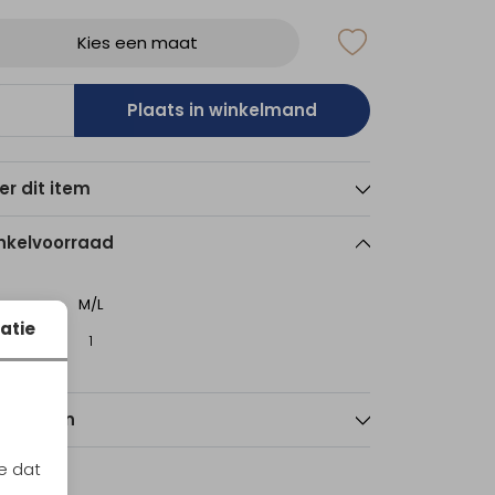
Kies een maat
Plaats in winkelmand
er dit item
nkelvoorraad
M/L
atie
sterdam
1
nmerken
e dat