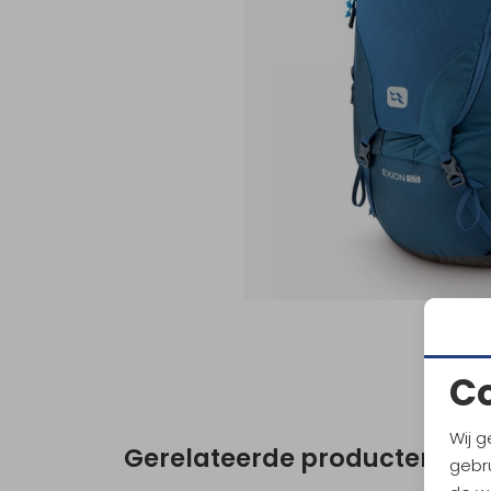
C
Wij g
Gerelateerde producten
gebru