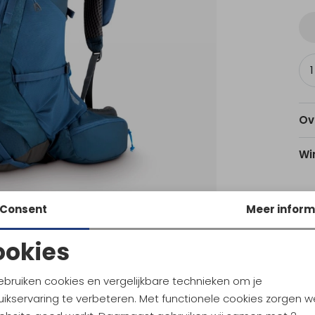
Ov
Wi
Consent
Meer inform
Am
ookies
Noodzakelijke cookies
Personalisatie cookies
Ke
ebruiken cookies en vergelijkbare technieken om je
ikservaring te verbeteren. Met functionele cookies zorgen w
Analytische cookies
Marketing cookies