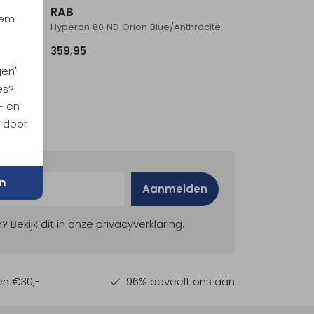
RAB
iem
te
Hyperon 80 ND Orion Blue/Anthracite
359,95
gen'
es?
- en
n door
n
Aanmelden
ekijk dit in onze privacyverklaring.
en €30,-
96% beveelt ons aan