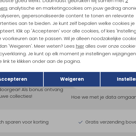
ebsite goed werkt. Daarnaast gebruiken wij samen met
2
RAB
ners
analytische en marketingcookies om jouw gedrag anon
al Chest Strap Black
Hyperon 80 Orion Blue/Anthraci
nalyseren, gepersonaliseerde content te tonen en relevante
359,95
tenties aan te bieden. Je kunt zelf bepalen welke cookies je
teert. Klik op 'Accepteren' voor alle cookies, of kies 'Instellin
 voorkeuren aan te passen. Wil je alleen noodzakelijke cooki
 dan 'Weigeren'. Meer weten? Lees
hier
alles over onze cookie
cyverklaring. Je kunt op elk moment je instellingen wijziginge
 link te klikken onder aan de pagina.
Terug
Opslaan
ndu Hoogtepunten
Accepteren
Weigeren
Instelle
tdoorgear! Als bonus ontvang
uwe collecties!
Hoe we met je data omgaan? B
h sparen voor korting
Gratis verzending bov