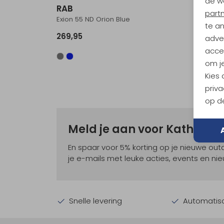
de w
RAB
RAB
part
Exion 55 ND Orion Blue
Univers
te a
269,95
9,95
adver
accep
om je
Kies
priva
op de
Meld je aan voor Kathma
En spaar voor 5% korting op je nieuwe ou
je e-mails met leuke acties, events en nie
Snelle levering
Automatisc