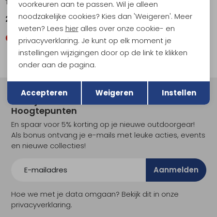
Tangalle Beanie aubergine
Loriant Scarf mauve
voorkeuren aan te passen. Wil je alleen
noodzakelijke cookies? Kies dan 'Weigeren'. Meer
29,99
39,99
weten? Lees
hier
alles over onze cookie- en
privacyverklaring. Je kunt op elk moment je
instellingen wijzigingen door op de link te klikken
onder aan de pagina.
Terug
Opslaan
Accepteren
Weigeren
Instellen
Meld je aan voor Kathmandu
Hoogtepunten
En spaar voor 5% korting op je nieuwe outdoorgear!
Als bonus ontvang je e-mails met leuke acties, events
en nieuwe collecties!
Aanmelden
Hoe we met je data omgaan? Bekijk dit in onze
privacyverklaring.