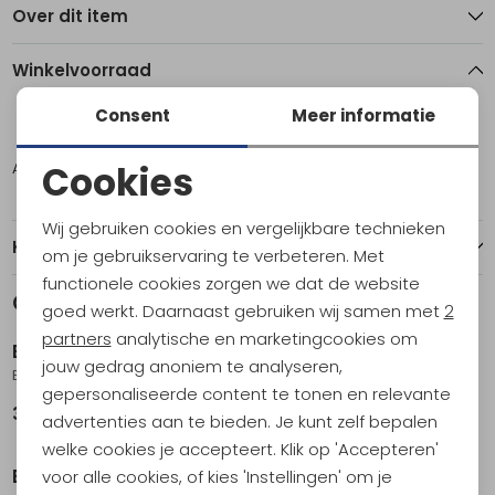
Over dit item
Winkelvoorraad
Consent
Meer informatie
ONE
Cookies
Amsterdam
3
Noodzakelijke cookies
Wij gebruiken cookies en vergelijkbare technieken
Personalisatie cookies
Kenmerken
om je gebruikservaring te verbeteren. Met
functionele cookies zorgen we dat de website
Analytische cookies
Gerelateerde producten
goed werkt. Daarnaast gebruiken wij samen met
2
Marketing cookies
partners
analytische en marketingcookies om
Barts
Barts
jouw gedrag anoniem te analyseren,
Big Fur Earmuffs beige
Powerstretch Touch Gloves Navy
gepersonaliseerde content te tonen en relevante
34,99
39,99
advertenties aan te bieden. Je kunt zelf bepalen
welke cookies je accepteert. Klik op 'Accepteren'
Barts
Barts
voor alle cookies, of kies 'Instellingen' om je