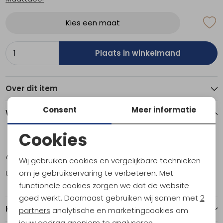
Kies een maat
Plaats in winkelmand
Over dit item
Consent
Meer informatie
Winkelvoorraad
Cookies
L
XL
Noodzakelijke cookies
Amsterdam
0
1
Wij gebruiken cookies en vergelijkbare technieken
Personalisatie cookies
om je gebruikservaring te verbeteren. Met
Utrecht
1
1
functionele cookies zorgen we dat de website
Analytische cookies
goed werkt. Daarnaast gebruiken wij samen met
2
Kenmerken
Marketing cookies
partners
analytische en marketingcookies om
jouw gedrag anoniem te analyseren,