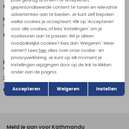
Gerelateerde producten
gepersonaliseerde content te tonen en relevante
advertenties aan te bieden. Je kunt zelf bepalen
RAB
RAB
welke cookies je accepteert. Klik op 'Accepteren'
Phantom Jacket Light Zinc
Cirrus Flex Hoody Oak
voor alle cookies, of kies 'Instellingen' om je
199,95
179,95
voorkeuren aan te passen. Wil je alleen
noodzakelijke cookies? Kies dan 'Weigeren'. Meer
weten? Lees
hier
alles over onze cookie- en
privacyverklaring. Je kunt op elk moment je
RAB
RAB
instellingen wijzigingen door op de link te klikken
Kinetic 2.0 Jacket Tuscan Red
Borealis Hoody Oak
onder aan de pagina.
249,95
119,95
Terug
Opslaan
Accepteren
Weigeren
Instellen
Meld je aan voor Kathmandu