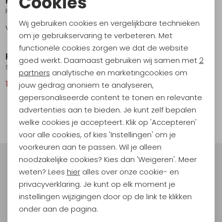
Cookies
RAB
RAB
Noodzakelijke cookies
Radeon-12°C Sage/Graphene
Neutrino 600 Nightfall Blue
Wij gebruiken cookies en vergelijkbare technieken
Vanaf
219,95
502,95
629,00
Personalisatie cookies
om je gebruikservaring te verbeteren. Met
Sale
Sale
functionele cookies zorgen we dat de website
Analytische cookies
RAB
RAB
goed werkt. Daarnaast gebruiken wij samen met
2
Solar Eco 3 Oxblood Red
Mythic Ultra 180 Black
Marketing cookies
partners
analytische en marketingcookies om
191,95
239,95
518,95
649,00
jouw gedrag anoniem te analyseren,
gepersonaliseerde content te tonen en relevante
1
advertenties aan te bieden. Je kunt zelf bepalen
filter
welke cookies je accepteert. Klik op 'Accepteren'
voor alle cookies, of kies 'Instellingen' om je
voorkeuren aan te passen. Wil je alleen
noodzakelijke cookies? Kies dan 'Weigeren'. Meer
Meld je aan voor Kathmandu
weten? Lees
hier
alles over onze cookie- en
Hoogtepunten
privacyverklaring. Je kunt op elk moment je
En spaar voor 5% korting op je nieuwe outdoorgear!
instellingen wijzigingen door op de link te klikken
Als bonus ontvang je e-mails met leuke acties, events
onder aan de pagina.
en nieuwe collecties!