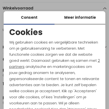
Winkelvoorraad
Consent
Meer informatie
ONE
Cookies
Utrecht
3
Noodzakelijke cookies
Wij gebruiken cookies en vergelijkbare technieken
Personalisatie cookies
Kenmerken
om je gebruikservaring te verbeteren. Met
functionele cookies zorgen we dat de website
Analytische cookies
Gerelateerde producten
goed werkt. Daarnaast gebruiken wij samen met
2
Marketing cookies
partners
analytische en marketingcookies om
Petzl
Petzl
jouw gedrag anoniem te analyseren,
Grigri + Yellow
Scorpio Vertigo
gepersonaliseerde content te tonen en relevante
109,95
109,95
advertenties aan te bieden. Je kunt zelf bepalen
welke cookies je accepteert. Klik op 'Accepteren'
voor alle cookies, of kies 'Instellingen' om je
Petzl
Petzl
voorkeuren aan te passen. Wil je alleen
Scorpio Eashook
Neox Black