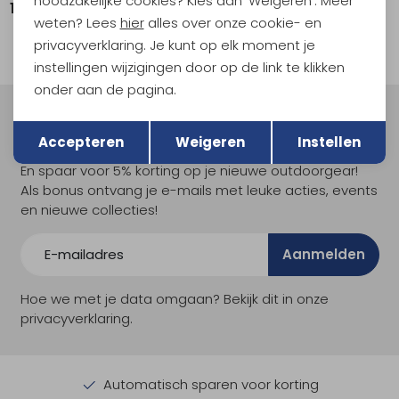
noodzakelijke cookies? Kies dan 'Weigeren'. Meer
129,95
129,95
weten? Lees
hier
alles over onze cookie- en
privacyverklaring. Je kunt op elk moment je
instellingen wijzigingen door op de link te klikken
onder aan de pagina.
Terug
Opslaan
Meld je aan voor Kathmandu
Accepteren
Weigeren
Instellen
Hoogtepunten
En spaar voor 5% korting op je nieuwe outdoorgear!
Als bonus ontvang je e-mails met leuke acties, events
en nieuwe collecties!
Aanmelden
Hoe we met je data omgaan? Bekijk dit in onze
privacyverklaring.
Automatisch sparen voor korting