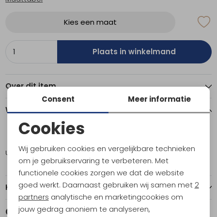
Kies een maat
Plaats in winkelmand
Over dit item
Consent
Meer informatie
Winkelvoorraad
Cookies
Noodzakelijke cookies
ONE
Wij gebruiken cookies en vergelijkbare technieken
Utrecht
1
Personalisatie cookies
om je gebruikservaring te verbeteren. Met
functionele cookies zorgen we dat de website
Analytische cookies
goed werkt. Daarnaast gebruiken wij samen met
2
Kenmerken
Marketing cookies
partners
analytische en marketingcookies om
jouw gedrag anoniem te analyseren,
Gerelateerde producten