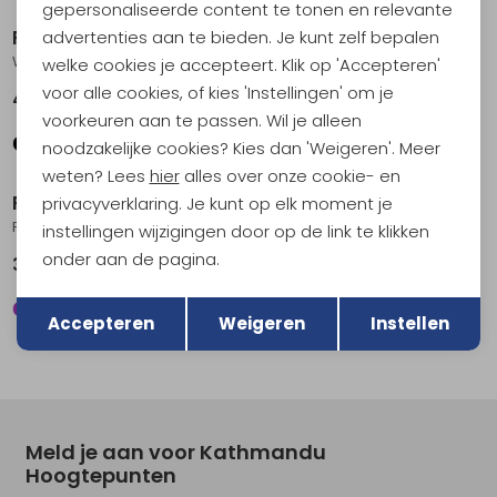
gepersonaliseerde content te tonen en relevante
Patagonia
Patagonia
advertenties aan te bieden. Je kunt zelf bepalen
Wavefarer Bucket Hat Kaleido: Black
Fitz Roy Icon Trad Cap Text Logo: Birch White w/Gumtr
welke cookies je accepteert. Klik op 'Accepteren'
voor alle cookies, of kies 'Instellingen' om je
44,95
39,95
voorkeuren aan te passen. Wil je alleen
noodzakelijke cookies? Kies dan 'Weigeren'. Meer
weten? Lees
hier
alles over onze cookie- en
Patagonia
Patagonia
privacyverklaring. Je kunt op elk moment je
Fitz Roy Icon Trad Cap Text Logo: Quiet Violet
Powder Town Beanie Sizzle Red
instellingen wijzigingen door op de link te klikken
onder aan de pagina.
39,95
49,95
Terug
Opslaan
Accepteren
Weigeren
Instellen
Meld je aan voor Kathmandu
Hoogtepunten