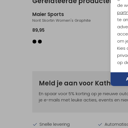
Gerelateerde producten
de w
part
Maier Sports
Maier
te a
Norit Skortin Women's Graphite
Norit S
adver
89,95
89,95
accep
om je
Kies
priva
op de
Meld je aan voor Kathma
En spaar voor 5% korting op je nieuwe ou
je e-mails met leuke acties, events en nie
Snelle levering
Automatisc