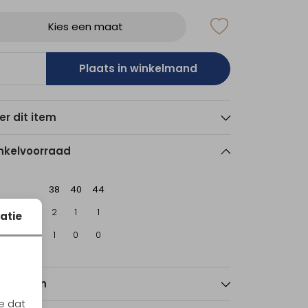
Kies een maat
Plaats in winkelmand
er dit item
nkelvoorraad
38
40
44
sterdam
2
1
1
atie
echt
1
0
0
nmerken
e dat