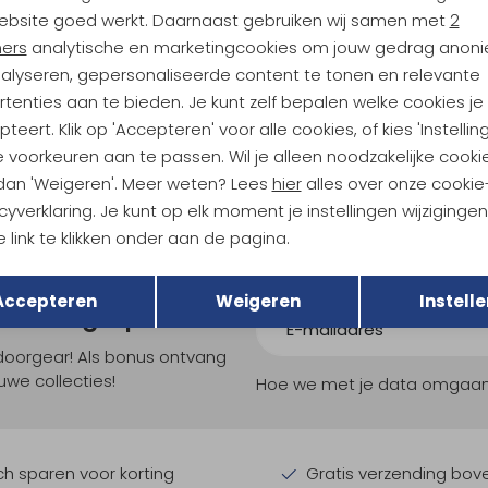
ebsite goed werkt. Daarnaast gebruiken wij samen met
2
ners
analytische en marketingcookies om jouw gedrag anon
 Sports
nalyseren, gepersonaliseerde content te tonen en relevante
kortin Women's Night Sky
tenties aan te bieden. Je kunt zelf bepalen welke cookies je
teert. Klik op 'Accepteren' voor alle cookies, of kies 'Instellin
 voorkeuren aan te passen. Wil je alleen noodzakelijke cooki
 dan 'Weigeren'. Meer weten? Lees
hier
alles over onze cookie
cyverklaring. Je kunt op elk moment je instellingen wijziginge
 link te klikken onder aan de pagina.
Terug
Opslaan
Accepteren
Weigeren
Instelle
ndu Hoogtepunten
tdoorgear! Als bonus ontvang
uwe collecties!
Hoe we met je data omgaan? B
h sparen voor korting
Gratis verzending bov