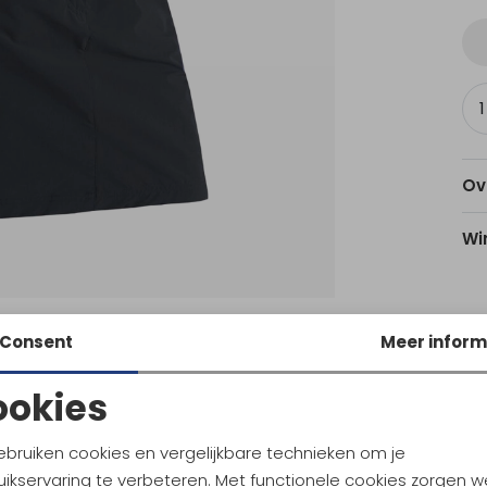
Ov
Wi
Am
Consent
Meer inform
Utr
ookies
Noodzakelijke cookies
Personalisatie cookies
Ke
ebruiken cookies en vergelijkbare technieken om je
ikservaring te verbeteren. Met functionele cookies zorgen w
Analytische cookies
Marketing cookies