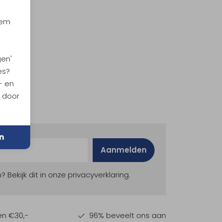
iem
gen'
es?
- en
n door
n
Aanmelden
ekijk dit in onze privacyverklaring.
en €30,-
96% beveelt ons aan