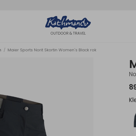
OUTDOOR & TRAVEL
n
Maier Sports Norit Skortin Women's Black rok
M
No
8
Kl