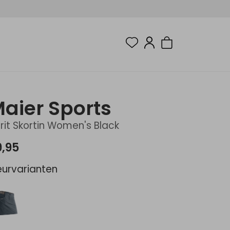
aier Sports
rit Skortin Women's Black
9,95
eurvarianten