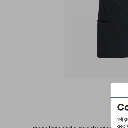
C
Wij g
gebru