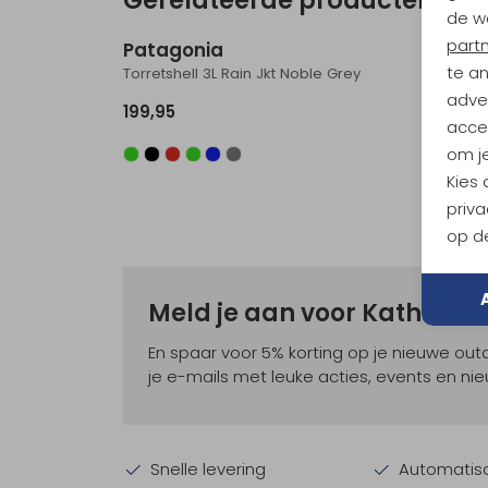
Nieuw
de w
part
Patagonia
Pata
te a
Torretshell 3L Rain Jkt Noble Grey
Nano Pu
adver
199,95
199,95
accep
om je
Kies
priva
op de
Meld je aan voor Kathma
En spaar voor 5% korting op je nieuwe ou
je e-mails met leuke acties, events en nie
Snelle levering
Automatisc