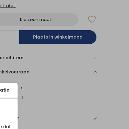
attabel
Kies een maat
Plaats in winkelmand
er dit item
nkelvoorraad
XL
atie
sterdam
1
nmerken
e dat