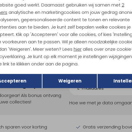
Nieuw
ebsite goed werkt. Daarnaast gebruiken wij samen met
2
ners
analytische en marketingcookies om jouw gedrag anon
gonia
Patagonia
nalyseren, gepersonaliseerde content te tonen en relevante
ff Jacket Smolder Blue
Triolet Jkt Blue Sage
tenties aan te bieden. Je kunt zelf bepalen welke cookies je
419,00
teert. Klik op 'Accepteren' voor alle cookies, of kies 'Instellin
 voorkeuren aan te passen. Wil je alleen noodzakelijke cooki
 dan 'Weigeren'. Meer weten? Lees
hier
alles over onze cookie
cyverklaring. Je kunt op elk moment je instellingen wijziginge
 link te klikken onder aan de pagina.
Terug
Opslaan
Accepteren
Weigeren
Instelle
ndu Hoogtepunten
tdoorgear! Als bonus ontvang
uwe collecties!
Hoe we met je data omgaan? B
h sparen voor korting
Gratis verzending bov