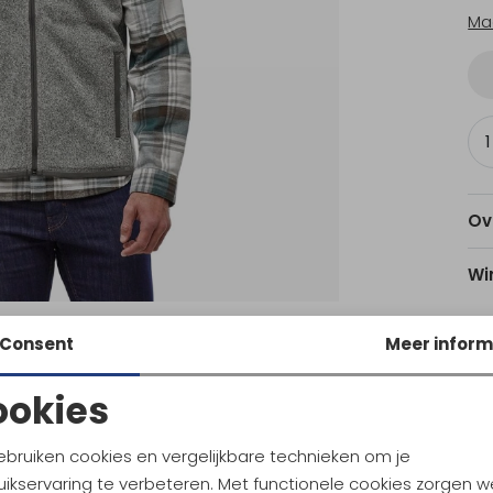
Ma
Ov
Wi
Consent
Meer inform
Am
ookies
Noodzakelijke cookies
Personalisatie cookies
Ke
ebruiken cookies en vergelijkbare technieken om je
ikservaring te verbeteren. Met functionele cookies zorgen w
Analytische cookies
Marketing cookies