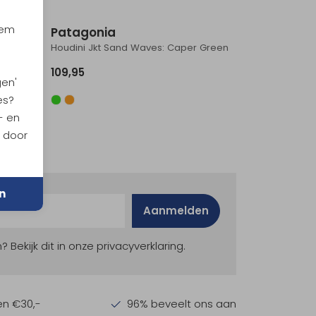
iem
Patagonia
Houdini Jkt Sand Waves: Caper Green
109,95
gen'
es?
- en
n door
n
Aanmelden
ekijk dit in onze privacyverklaring.
en €30,-
96% beveelt ons aan