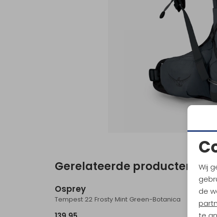
C
Gerelateerde producten
Wij g
Nieuw
gebru
Osprey
Ospr
de w
Tempest 22 Frosty Mint Green-Botanica
Talon 2
part
te a
139,95
139,95