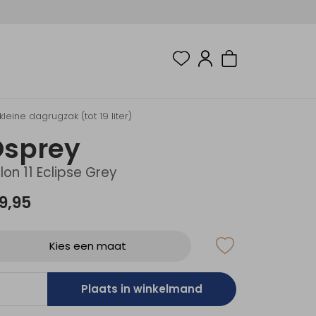
leine dagrugzak (tot 19 liter)
Osprey
lon 11 Eclipse Grey
9,95
Kies een maat
Plaats in winkelmand