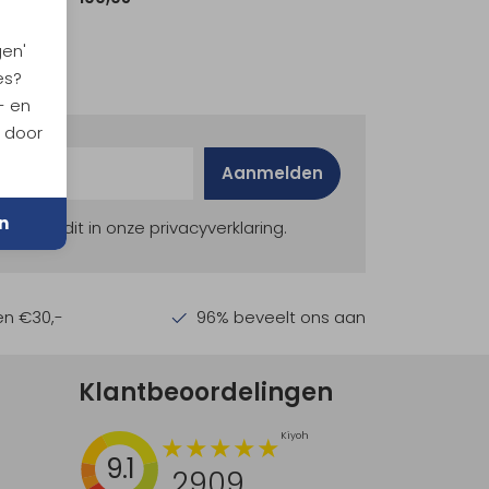
gen'
es?
- en
n door
Aanmelden
n
ekijk dit in onze privacyverklaring.
en €30,-
96% beveelt ons aan
Klantbeoordelingen
9.1
2909