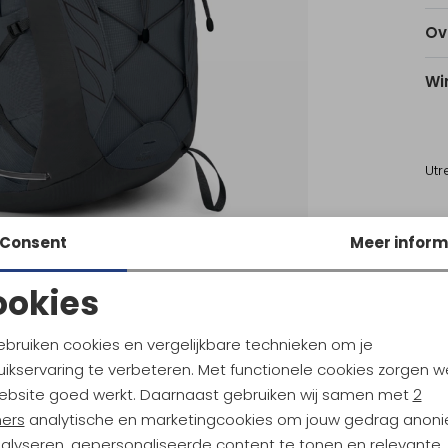
Ov
Wi
Utr
Ke
Consent
Meer inform
ookies
Noodzakelijke cookies
Personalisatie cookies
ebruiken cookies en vergelijkbare technieken om je
ikservaring te verbeteren. Met functionele cookies zorgen w
Analytische cookies
Marketing cookies
ey
Osprey
ebsite goed werkt. Daarnaast gebruiken wij samen met
2
2 Black Coal Grey
Stratos 24 Nirvana Blue
ners
analytische en marketingcookies om jouw gedrag anon
nalyseren, gepersonaliseerde content te tonen en relevante
179,95