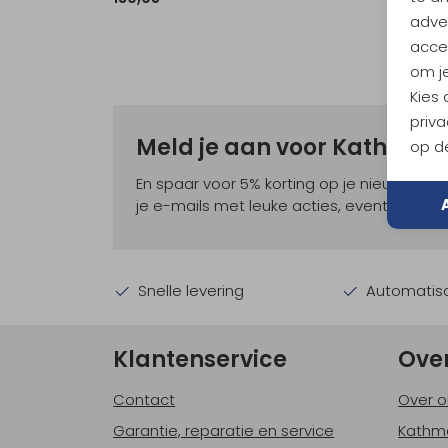
adver
accep
om je
Kies
priva
Meld je aan voor Kathma
op de
En spaar voor 5% korting op je nieuwe ou
je e-mails met leuke acties, events en nie
Snelle levering
Automatisc
Klantenservice
Ove
Contact
Over o
Garantie, reparatie en service
Kathm