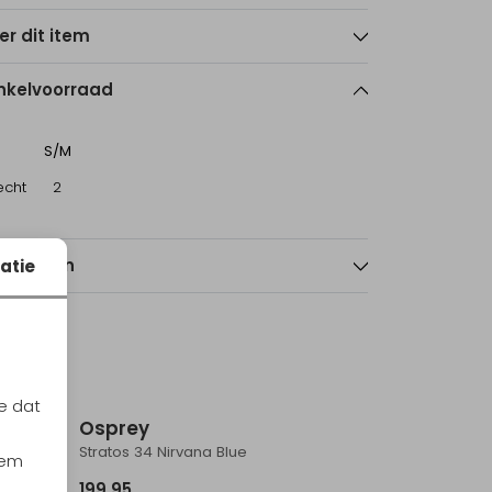
er dit item
nkelvoorraad
S/M
echt
2
nmerken
atie
e dat
Osprey
Stratos 34 Nirvana Blue
iem
199,95