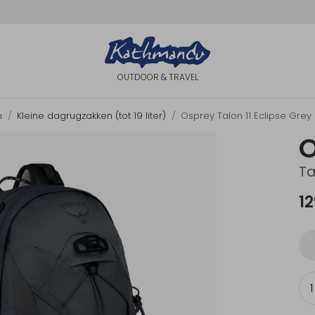
OUTDOOR & TRAVEL
n
Kleine dagrugzakken (tot 19 liter)
Osprey Talon 11 Eclipse Grey k
Ta
12