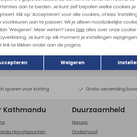
tenties aan te bieden. Je kunt zelf bepalen welke cookies je
teert. Klik op 'Accepteren' voor alle cookies, of kies 'Instellin
 voorkeuren aan te passen. Wil je alleen noodzakelijke cooki
 dan 'Weigeren'. Meer weten? Lees
hier
alles over onze cookie
cyverklaring. Je kunt op elk moment je instellingen wijziginge
ndu Hoogtepunten
 link te klikken onder aan de pagina.
Terug
Opslaan
tdoorgear! Als bonus ontvang
Accepteren
Weigeren
Instelle
uwe collecties!
Hoe we met je data omgaan? B
h sparen voor korting
Gratis verzending bov
r Kathmandu
Duurzaamheid
ns
Nieuws
andu Hoogtepunten
Onderhoud