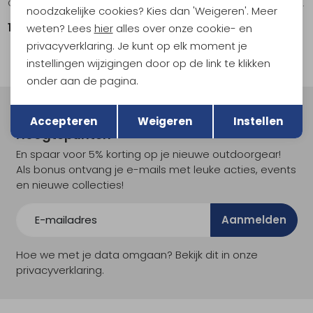
Cloudvista 2 Women's Ivory | Seedling
Cloudrock Low WP Women's Black | Black
noodzakelijke cookies? Kies dan 'Weigeren'. Meer
159,95
189,95
weten? Lees
hier
alles over onze cookie- en
privacyverklaring. Je kunt op elk moment je
instellingen wijzigingen door op de link te klikken
onder aan de pagina.
Terug
Opslaan
Meld je aan voor Kathmandu
Accepteren
Weigeren
Instellen
Hoogtepunten
En spaar voor 5% korting op je nieuwe outdoorgear!
Als bonus ontvang je e-mails met leuke acties, events
en nieuwe collecties!
Aanmelden
Hoe we met je data omgaan? Bekijk dit in onze
privacyverklaring.