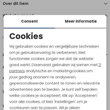
Over dit item
Winkelvoorraad
Consent
Meer informatie
7,5
10,5
Cookies
Utrecht
1
1
Noodzakelijke cookies
Wij gebruiken cookies en vergelijkbare technieken
Personalisatie cookies
om je gebruikservaring te verbeteren. Met
Kenmerken
functionele cookies zorgen we dat de website
Analytische cookies
goed werkt. Daarnaast gebruiken wij samen met
2
Gerelateerde producten
Nieuw
Nieuw
Marketing cookies
partners
analytische en marketingcookies om
jouw gedrag anoniem te analyseren,
On-running
On-running
gepersonaliseerde content te tonen en relevante
Cloudhorizon 2 Women's Glacier | Pearl
Cloudrock Low WP Women's Cinder | Ox
advertenties aan te bieden. Je kunt zelf bepalen
179,95
189,95
welke cookies je accepteert. Klik op 'Accepteren'
voor alle cookies, of kies 'Instellingen' om je
On-running
On-running
voorkeuren aan te passen. Wil je alleen