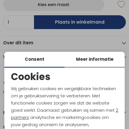
Kies een maat
Plaats in winkelmand
Over dit item
Winkelvoorraad
Consent
Meer informatie
Cookies
ONE
Noodzakelijke cookies
Amsterdam
2
Wij gebruiken cookies en vergelijkbare technieken
Utrecht
1
Personalisatie cookies
om je gebruikservaring te verbeteren. Met
functionele cookies zorgen we dat de website
Analytische cookies
goed werkt. Daarnaast gebruiken wij samen met
2
Kenmerken
Marketing cookies
partners
analytische en marketingcookies om
jouw gedrag anoniem te analyseren,
Gerelateerde producten