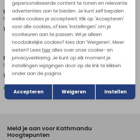
gepersonaliseerde content te tonen en relevante
advertenties aan te bieden. Je kunt zelf bepalen
Nemo
Nemo
welke cookies je accepteert. Klik op 'Accepteren'
Eclipse All-Season Regular Wide Birch Bud -Stormy Night
Eclipse All-Season Long Wide Birch Bud -Stormy Night
voor alle cookies, of kies 'Instellingen' om je
189,95
209,95
voorkeuren aan te passen. Wil je alleen
noodzakelijke cookies? Kies dan 'Weigeren'. Meer
weten? Lees
hier
alles over onze cookie- en
privacyverklaring. Je kunt op elk moment je
Nemo
Nemo
Eclipse All-Season Regular Birch Bud -Stormy Night
Tensor All-Season Regular Wide
instellingen wijzigingen door op de link te klikken
onder aan de pagina.
169,95
249,95
Terug
Opslaan
Accepteren
Weigeren
Instellen
Meld je aan voor Kathmandu
Hoogtepunten