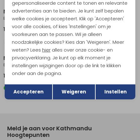
gepersonaliseerde content te tonen en relevante
advertenties aan te bieden. Je kunt zelf bepalen
Nemo
Nemo
welke cookies je accepteert. Klik op 'Accepteren'
Eclipse All-Season Regular Wide Birch Bud -Stormy Night
Eclipse All-Season Long Wide Birch Bud -Stormy Night
voor alle cookies, of kies 'Instellingen' om je
189,95
209,95
voorkeuren aan te passen. Wil je alleen
noodzakelijke cookies? Kies dan 'Weigeren'. Meer
weten? Lees
hier
alles over onze cookie- en
privacyverklaring. Je kunt op elk moment je
Nemo
Nemo
Eclipse All-Season Regular Birch Bud -Stormy Night
Tensor All-Season Regular Wide
instellingen wijzigingen door op de link te klikken
onder aan de pagina.
169,95
249,95
Terug
Opslaan
Accepteren
Weigeren
Instellen
Meld je aan voor Kathmandu
Hoogtepunten