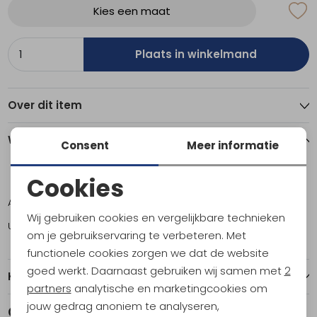
Kies een maat
Plaats in winkelmand
Over dit item
Winkelvoorraad
Consent
Meer informatie
Cookies
ONE
Noodzakelijke cookies
Amsterdam
1
Wij gebruiken cookies en vergelijkbare technieken
Utrecht
1
Personalisatie cookies
om je gebruikservaring te verbeteren. Met
functionele cookies zorgen we dat de website
Analytische cookies
goed werkt. Daarnaast gebruiken wij samen met
2
Kenmerken
Marketing cookies
partners
analytische en marketingcookies om
jouw gedrag anoniem te analyseren,
Gerelateerde producten