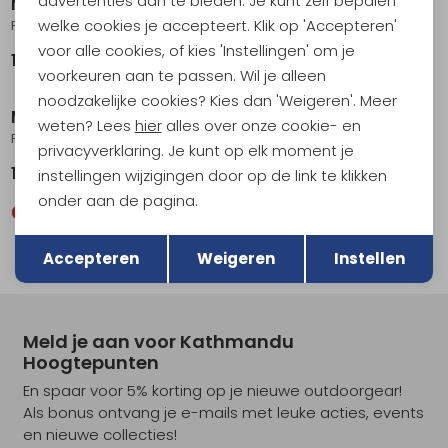
advertenties aan te bieden. Je kunt zelf bepalen
Marmot
Marmot
welke cookies je accepteert. Klik op 'Accepteren'
Precip Evo Pro Jacket Nori
Superalloy Bio Rain Jacket Black
voor alle cookies, of kies 'Instellingen' om je
179,95
159,95
voorkeuren aan te passen. Wil je alleen
noodzakelijke cookies? Kies dan 'Weigeren'. Meer
Marmot
weten? Lees
hier
alles over onze cookie- en
Precip Eco Pro Jacket Black
privacyverklaring. Je kunt op elk moment je
194,95
instellingen wijzigingen door op de link te klikken
onder aan de pagina.
Terug
Opslaan
Accepteren
Weigeren
Instellen
Meld je aan voor Kathmandu
Hoogtepunten
En spaar voor 5% korting op je nieuwe outdoorgear!
Als bonus ontvang je e-mails met leuke acties, events
en nieuwe collecties!