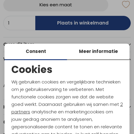
Kies een maat
Plaats in winkelmand
Over dit item
Consent
Meer informatie
Winkelvoorraad
Cookies
Noodzakelijke cookies
L
Wij gebruiken cookies en vergelijkbare technieken
Amsterdam
1
Personalisatie cookies
om je gebruikservaring te verbeteren. Met
functionele cookies zorgen we dat de website
Analytische cookies
goed werkt. Daarnaast gebruiken wij samen met
2
Kenmerken
Marketing cookies
partners
analytische en marketingcookies om
jouw gedrag anoniem te analyseren,
Gerelateerde producten
gepersonaliseerde content te tonen en relevante