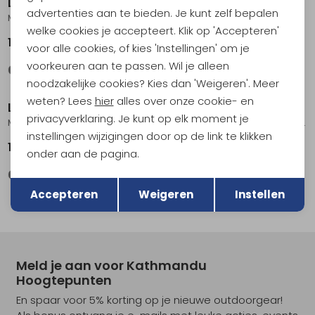
Lundhags
Lundhags
advertenties aan te bieden. Je kunt zelf bepalen
Makke LT Pants Forest Green
Makke Pro Ms Pant Forest Green/ Charcoal
welke cookies je accepteert. Klik op 'Accepteren'
179,95
319,00
voor alle cookies, of kies 'Instellingen' om je
voorkeuren aan te passen. Wil je alleen
Sale
noodzakelijke cookies? Kies dan 'Weigeren'. Meer
weten? Lees
hier
alles over onze cookie- en
Lundhags
Lundhags
privacyverklaring. Je kunt op elk moment je
Makke Lt Pant Granite Charcoal
Makke Lt Ms Shorts Granite/Charcoal
instellingen wijzigingen door op de link te klikken
179,95
96,95
129,95
onder aan de pagina.
Terug
Opslaan
Accepteren
Weigeren
Instellen
Meld je aan voor Kathmandu
Hoogtepunten
En spaar voor 5% korting op je nieuwe outdoorgear!