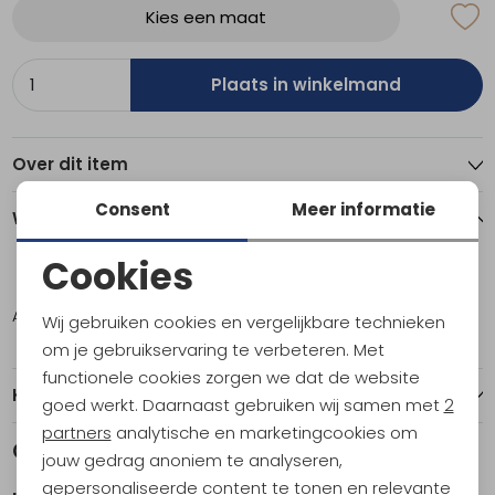
Kies een maat
Plaats in winkelmand
Over dit item
Consent
Meer informatie
Winkelvoorraad
Cookies
46
48
Noodzakelijke cookies
Amsterdam
1
1
Wij gebruiken cookies en vergelijkbare technieken
Personalisatie cookies
om je gebruikservaring te verbeteren. Met
functionele cookies zorgen we dat de website
Analytische cookies
Kenmerken
goed werkt. Daarnaast gebruiken wij samen met
2
Marketing cookies
partners
analytische en marketingcookies om
Gerelateerde producten
jouw gedrag anoniem te analyseren,
gepersonaliseerde content te tonen en relevante