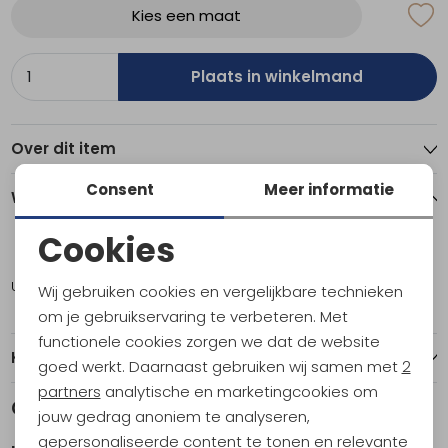
Kies een maat
Plaats in winkelmand
Over dit item
Consent
Meer informatie
Winkelvoorraad
Cookies
52
50
Noodzakelijke cookies
Utrecht
1
1
Wij gebruiken cookies en vergelijkbare technieken
Personalisatie cookies
om je gebruikservaring te verbeteren. Met
functionele cookies zorgen we dat de website
Analytische cookies
Kenmerken
goed werkt. Daarnaast gebruiken wij samen met
2
Marketing cookies
partners
analytische en marketingcookies om
Gerelateerde producten
jouw gedrag anoniem te analyseren,
gepersonaliseerde content te tonen en relevante