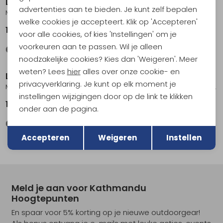
Lundhags
Lundhags
advertenties aan te bieden. Je kunt zelf bepalen
Makke LT Pants Forest Green
Makke Pro Ms Pant Forest Green/ Charcoal
welke cookies je accepteert. Klik op 'Accepteren'
179,95
319,00
voor alle cookies, of kies 'Instellingen' om je
voorkeuren aan te passen. Wil je alleen
Sale
noodzakelijke cookies? Kies dan 'Weigeren'. Meer
weten? Lees
hier
alles over onze cookie- en
Lundhags
Lundhags
privacyverklaring. Je kunt op elk moment je
Makke Lt Pant Granite Charcoal
Makke Lt Ms Shorts Granite/Charcoal
instellingen wijzigingen door op de link te klikken
179,95
96,95
129,95
onder aan de pagina.
Terug
Opslaan
Accepteren
Weigeren
Instellen
Meld je aan voor Kathmandu
Hoogtepunten
En spaar voor 5% korting op je nieuwe outdoorgear!